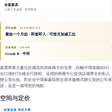
全套家具
人体工学桌椅 · 即用即坐
弹性租期 · FLEXIBILITY
最短一个月起 · 即签即入 · 可按月加减工位
优质地段 · GRADE
Grade B
· 中环
嘉寶商業大廈位於擺花街與砵典乍街交界，距離中環港鐵站D2
出口僅約7分鐘步行路程。這裡的商務中心提供設備齊全的私人
辦公室出租。對於在中環蘇豪區附近尋求服務式辦公室的公司來
說，這是一個理想的地點。
空间与定价
按需选择,弹性升降