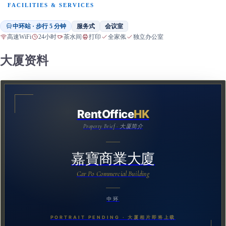
FACILITIES & SERVICES
中环站 · 步行 5 分钟
服务式
会议室
高速WiFi
24小时
茶水间
打印
全家俬
独立办公室
大厦资料
RentOffice
HK
Property Brief · 大厦简介
嘉寶商業大廈
Car Po Commercial Building
中环
PORTRAIT PENDING · 大厦相片即将上载