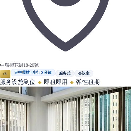
中環擺花街18-20號
中環站 · 步行 5 分鐘
服务式
会议室
B
服务设施到位
即租即用
弹性租期
◆
◆