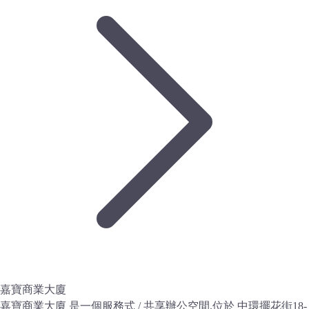
嘉寶商業大廈
嘉寶商業大廈 是一個服務式 / 共享辦公空間,位於 中環擺花街18-