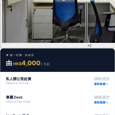
+2
◆ 統一定價 · 由低至
由
4,000
HK$
/ 月起
私人辦公室起價
聯絡查詢
PRIVATE OFFICE
索取報價
專屬 Desk
聯絡查詢
DEDICATED DESK
索取報價