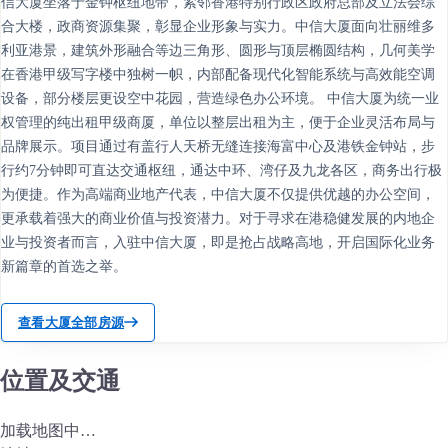
信大厦坐落于金钟枢纽地带，紧邻香港特别行政区政府总部及立法会综
合大楼，政商资源集聚，彰显企业形象与实力。中信大厦面向壮丽维多
利亚港景，建筑外形融合等边三角形、圆形与顶层椭圆结构，几何美学
在香港甲级写字楼中独树一帜，内部配备现代化智能系统与高效能空调
设备，部分楼层更设空中花园，营造绿色办公环境。 中信大厦为统一业
权管理的纯出租甲级商厦，单位以整层出租为主，便于企业灵活布局与
品牌展示。项目通过有盖行人天桥无缝连接海富中心及港铁金钟站，步
行约7分钟即可直达交通枢纽，通达中环、湾仔及九龙各区，商务出行极
为便捷。作为高端商业地产代表，中信大厦不仅提供优越的办公空间，
更承载着强大的商业价值与投资潜力。对于寻求在港稳健发展的内地企
业与投资者而言，入驻中信大厦，即是抢占战略高地，开启国际化业务
新篇章的首选之举。
查看大厦全部房源
位置及交通
加载地图中…