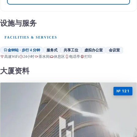
设施与服务
FACILITIES & SERVICES
金钟站 · 步行 4 分钟
服务式
共享工位
虚拟办公室
会议室
高速WiFi
24小时
茶水间
休息区
电话亭
打印
大厦资料
№ 121