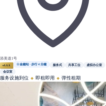
添美道1号
金鐘站 · 步行 4 分鐘
服务式
共享工位
虚拟办公室
AAA
会议室
服务设施到位
即租即用
弹性租期
◆
◆