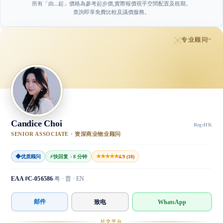
所有「由…起」價格為參考起步價,實際報價視乎空間配置及租期。
查詢即享免費比較及議價服務。
专业顾问
™
Candice Choi
Reg
·
HK
SENIOR ASSOCIATE · 资深商业物业顾问
◆
★★★★★
优质顾问
⚡
快回复 · 8 分钟
4.9 (18)
EAA #C-056586
粤 · 普 · EN
邮件
致电
WhatsApp
社交平台