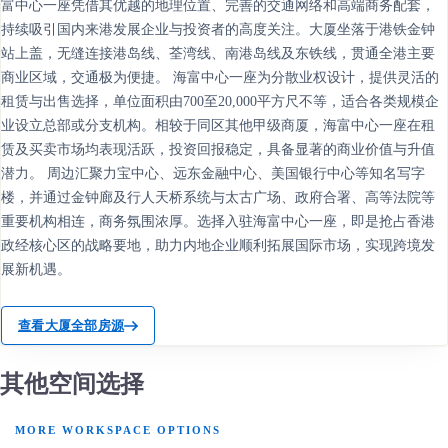
富中心一座凭借其优越的地理位置、完善的交通网络和高端商务配套，
持续吸引国内来港发展企业与投资者的高度关注。大厦坐落于港铁金钟
站上盖，无缝连接港岛线、荃湾线、南港岛线及东铁线，贯通全港主要
商业区域，交通极为便捷。 海富中心一座为分散业权设计，提供灵活的
租赁与出售选择，单位面积由700至20,000平方尺不等，适合各类规模企
业设立总部或分支机构。相较于同区其他甲级商厦，海富中心一座在租
赁及买卖市场均表现活跃，投资回报稳定，具备显著的商业价值与升值
潜力。 周边汇聚力宝中心、远东金融中心、美国银行中心等知名写字
楼，并通过金钟廊及行人天桥系统与太古广场、政府合署、高等法院等
重要机构相连，商务氛围浓厚。选择入驻海富中心一座，即是抢占香港
政经核心区的战略要地，助力内地企业顺利拓展国际市场，实现跨境发
展新机遇。
查看大厦全部房源
其他空间选择
MORE WORKSPACE OPTIONS