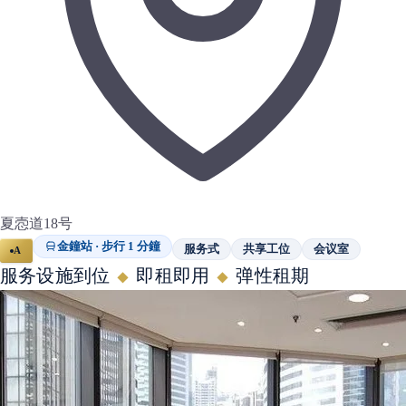
夏悫道18号
金鐘站 · 步行 1 分鐘
服务式
共享工位
会议室
A
服务设施到位
即租即用
弹性租期
◆
◆