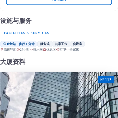
设施与服务
FACILITIES & SERVICES
金钟站 · 步行 1 分钟
服务式
共享工位
会议室
高速WiFi
24小时
茶水间
休息区
打印
全家俬
大厦资料
№ 117