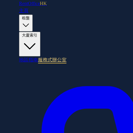
RentOffice
HK
主頁
租盤
大廈索引
地區指南
服務式辦公室