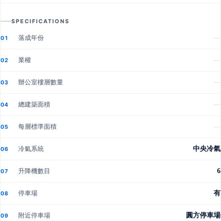
SPECIFICATIONS
落成年份
—
01
業權
—
02
辦公室樓層數量
—
03
總建築面積
—
04
每層標準面積
—
05
冷氣系統
中央冷氣
06
升降機數目
6
07
停車場
有
08
附近停車場
圓方停車場
09