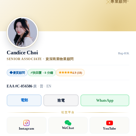
專業顧問
™
Candice Choi
Reg
·
HK
SENIOR ASSOCIATE · 資深商業物業顧問
◆
★★★★★
優質顧問
⚡
快回覆 · 8 分鐘
4.9 (18)
EAA #C-056586
廣 · 普 · EN
電郵
致電
WhatsApp
社交平台
WeChat
Instagram
YouTube