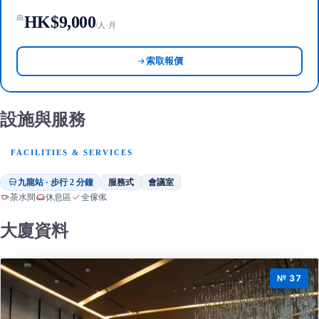
HK$9,000
由
/人·月
索取報價
設施與服務
FACILITIES & SERVICES
九龍站 · 步行 2 分鐘
服務式
會議室
茶水間
休息區
全傢俬
大廈資料
№ 37