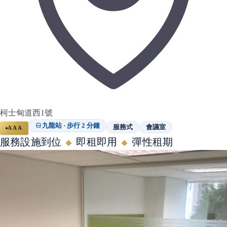
柯士甸道西1號
九龍站 · 步行 2 分鐘
服務式
會議室
AAA
服務設施到位
即租即用
彈性租期
◆
◆