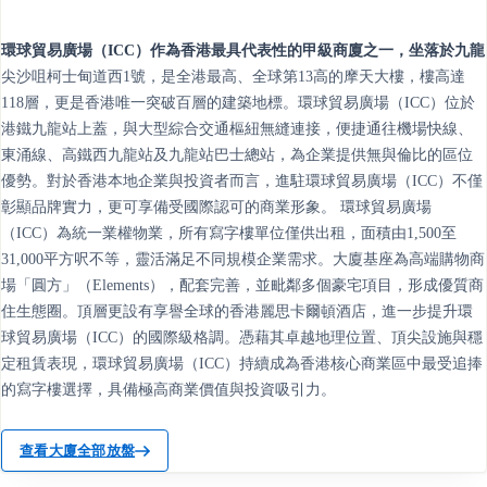
環球貿易廣場（ICC）作為香港最具代表性的甲級商廈之一，坐落於九龍
尖沙咀柯士甸道西1號，是全港最高、全球第13高的摩天大樓，樓高達
118層，更是香港唯一突破百層的建築地標。環球貿易廣場（ICC）位於
港鐵九龍站上蓋，與大型綜合交通樞紐無縫連接，便捷通往機場快線、
東涌線、高鐵西九龍站及九龍站巴士總站，為企業提供無與倫比的區位
優勢。對於香港本地企業與投資者而言，進駐環球貿易廣場（ICC）不僅
彰顯品牌實力，更可享備受國際認可的商業形象。 環球貿易廣場
（ICC）為統一業權物業，所有寫字樓單位僅供出租，面積由1,500至
31,000平方呎不等，靈活滿足不同規模企業需求。大廈基座為高端購物商
場「圓方」（Elements），配套完善，並毗鄰多個豪宅項目，形成優質商
住生態圈。頂層更設有享譽全球的香港麗思卡爾頓酒店，進一步提升環
球貿易廣場（ICC）的國際級格調。憑藉其卓越地理位置、頂尖設施與穩
定租賃表現，環球貿易廣場（ICC）持續成為香港核心商業區中最受追捧
的寫字樓選擇，具備極高商業價值與投資吸引力。
查看大廈全部放盤