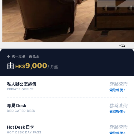
+32
◆ 統一定價 · 由低至
由
9,000
HK$
/ 月起
私人辦公室起價
聯絡查詢
PRIVATE OFFICE
索取報價
專屬 Desk
聯絡查詢
DEDICATED DESK
索取報價
Hot Desk 日卡
聯絡查詢
HOT DESK DAY PASS
索取報價