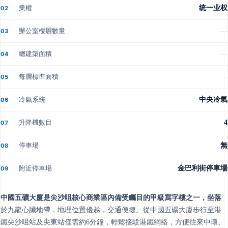
業權
统一业权
02
辦公室樓層數量
—
03
總建築面積
—
04
每層標準面積
—
05
冷氣系統
中央冷氣
06
升降機數目
4
07
停車場
無
08
附近停車場
金巴利街停車場
09
中國五礦大廈是尖沙咀核心商業區內備受矚目的甲級寫字樓之一，坐落
於九龍心臟地帶，地理位置優越，交通便捷。從中國五礦大廈步行至港
鐵尖沙咀站及尖東站僅需約6分鐘，輕鬆接駁港鐵網絡，方便往來中環、