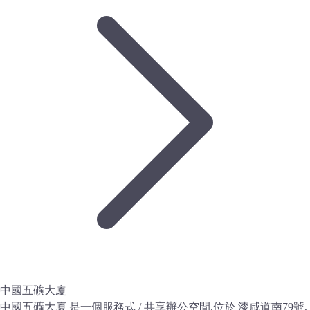
中國五礦大廈
中國五礦大廈 是一個服務式 / 共享辦公空間,位於 漆咸道南79號,