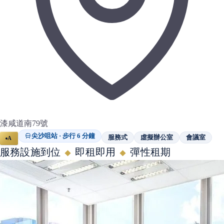
漆咸道南79號
尖沙咀站 · 步行 6 分鐘
服務式
虛擬辦公室
會議室
A
服務設施到位
即租即用
彈性租期
◆
◆