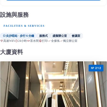
設施與服務
FACILITIES & SERVICES
尖沙咀站 · 步行 6 分鐘
服務式
虛擬辦公室
會議室
高速WiFi
24小時
茶水間
打印
全傢俬
獨立辦公室
大廈資料
№ 212