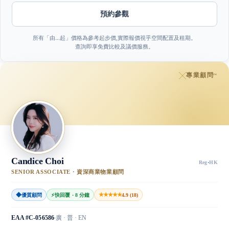
預約參觀
所有「由…起」價格為參考起步價,實際報價視乎空間配置及租期。
查詢即享免費比較及議價服務。
專業顧問
™
Candice Choi
Reg
·
HK
SENIOR ASSOCIATE · 資深商業物業顧問
◆
★★★★★
優質顧問
⚡
快回覆 · 8 分鐘
4.9 (18)
EAA #C-056586
廣 · 普 · EN