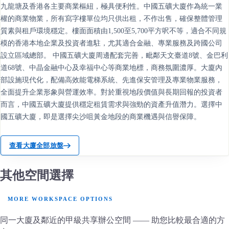
九龍塘及香港各主要商業樞紐，極具便利性。中國五礦大廈作為統一業
權的商業物業，所有寫字樓單位均只供出租，不作出售，確保整體管理
質素與租戶環境穩定。樓面面積由1,500至5,700平方呎不等，適合不同規
模的香港本地企業及投資者進駐，尤其適合金融、專業服務及跨國公司
設立區域總部。 中國五礦大廈周邊配套完善，毗鄰天文臺道8號、金巴利
道68號、中晶金融中心及幸福中心等商業地標，商務氛圍濃厚。大廈內
部設施現代化，配備高效能電梯系統、先進保安管理及專業物業服務，
全面提升企業形象與營運效率。對於重視地段價值與長期回報的投資者
而言，中國五礦大廈提供穩定租賃需求與強勁的資產升值潛力。選擇中
國五礦大廈，即是選擇尖沙咀黃金地段的商業機遇與信譽保障。
查看大廈全部放盤
其他空間選擇
MORE WORKSPACE OPTIONS
同一大廈及鄰近的甲級共享辦公空間 —— 助您比較最合適的方