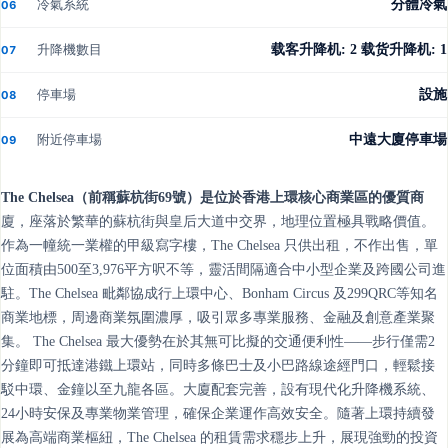
冷氣系統
分體冷氣
06
升降機數目
载客升降机: 2 载货升降机: 1
07
停車場
設施
08
附近停車場
中遠大廈停車場
09
The Chelsea（前稱蘇杭街69號）是位於香港上環核心商業區的優質商
廈，座落於繁華的蘇杭街與皇后大道中交界，地理位置極具戰略價值。
作為一幢統一業權的甲級寫字樓，The Chelsea 只供出租，不作出售，單
位面積由500至3,976平方呎不等，靈活間隔適合中小型企業及跨國公司進
駐。The Chelsea 毗鄰協成行上環中心、Bonham Circus 及299QRC等知名
商業地標，周邊商業氛圍濃厚，吸引眾多專業服務、金融及創意產業聚
集。 The Chelsea 最大優勢在於其無可比擬的交通便利性——步行僅需2
分鐘即可抵達港鐵上環站，同時多條巴士及小巴路線途經門口，輕鬆接
駁中環、金鐘以至九龍各區。大廈配套完善，設有現代化升降機系統、
24小時安保及專業物業管理，確保企業運作高效安全。隨著上環持續發
展為高端商業樞紐，The Chelsea 的租賃需求穩步上升，展現強勁的投資