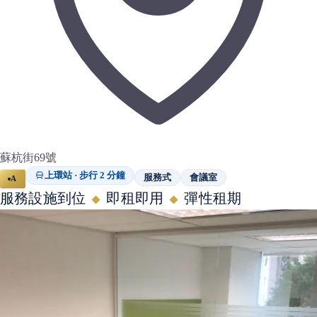
蘇杭街69號
上環站 · 步行 2 分鐘
服務式
會議室
A
服務設施到位
即租即用
彈性租期
◆
◆