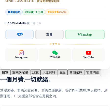
SENIOR ASSOCIATE · 資深商業物業顧問
◆
★★★★★
優質顧問
⚡
快回覆 · 8 分鐘
4.9 (18)
EAA #C-056586
廣 · 普 · EN
電郵
致電
WhatsApp
社交平台
WeChat
Instagram
YouTube
概覽
空間與定價
設施
大廈資料
位置
其他選擇
常見問題
一個月費,一切就緒。
無需裝修、無需添置家具、無需自設網絡。簽約即可進駐,專人接待、清
潔保養、IT 支援全部包含在月費之內。