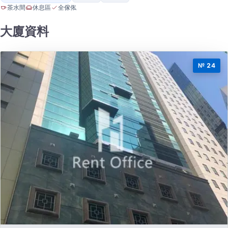
茶水間
休息區
全傢俬
大廈資料
№ 24