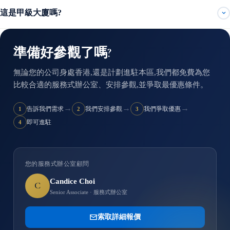
這是甲級大廈嗎?
準備好參觀了嗎?
無論您的公司身處香港,還是計劃進駐本區,我們都免費為您
比較合適的服務式辦公室、安排參觀,並爭取最優惠條件。
→
→
→
告訴我們需求
我們安排參觀
我們爭取優惠
1
2
3
即可進駐
4
您的服務式辦公室顧問
Candice Choi
C
Senior Associate · 服務式辦公室
索取詳細報價