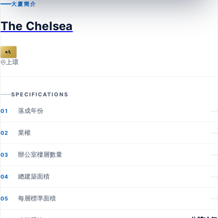
大廈簡介
上環
The Chelsea
The Chelsea
A
上環
SPECIFICATIONS
落成年份
—
01
業權
—
02
辦公室樓層數量
—
03
總建築面積
—
04
每層標準面積
—
05