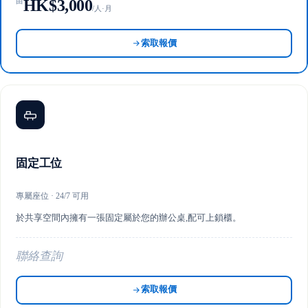
HK$3,000
由
/人·月
索取報價
固定工位
專屬座位 · 24/7 可用
於共享空間內擁有一張固定屬於您的辦公桌,配可上鎖櫃。
聯絡查詢
索取報價