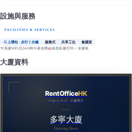
設施與服務
FACILITIES & SERVICES
上環站 · 步行 2 分鐘
服務式
共享工位
會議室
高速WiFi
24小時
茶水間
休息區
打印
全傢俬
大廈資料
RentOffice
HK
Property Brief · 大廈簡介
多寧大廈
Dawning House