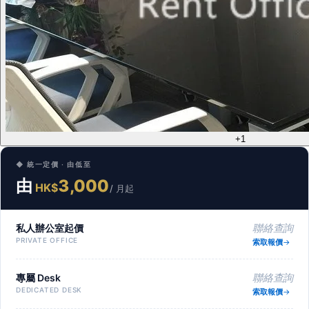
+1
◆ 統一定價 · 由低至
由
3,000
HK$
/ 月起
私人辦公室起價
聯絡查詢
PRIVATE OFFICE
索取報價
專屬 Desk
聯絡查詢
DEDICATED DESK
索取報價