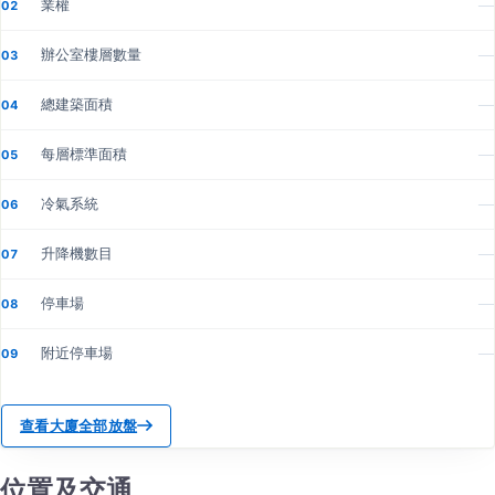
業權
—
02
辦公室樓層數量
—
03
總建築面積
—
04
每層標準面積
—
05
冷氣系統
—
06
升降機數目
—
07
停車場
—
08
附近停車場
—
09
查看大廈全部放盤
位置及交通