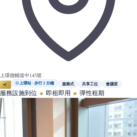
上環德輔道中145號
上環站 · 步行 2 分鐘
服務式
共享工位
會議室
C
服務設施到位
即租即用
彈性租期
◆
◆