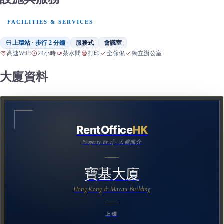
FACILITIES & SERVICES
上環站 · 步行 2 分鐘
服務式
會議室
高速WiFi
24小時
茶水間
打印
全傢俬
獨立辦公室
大廈資料
RentOffice
HK
Property Brief · 大廈簡介
寶基大廈
Hong Kong & Macau Building
上環