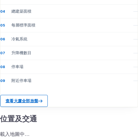
總建築面積
—
04
每層標準面積
—
05
冷氣系統
—
06
升降機數目
—
07
停車場
—
08
附近停車場
—
09
查看大廈全部放盤
位置及交通
載入地圖中…