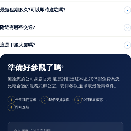
最短租期多久?可以即時進駐嗎?
附近有哪些交通?
這是甲級大廈嗎?
準備好參觀了嗎?
無論您的公司身處香港,還是計劃進駐本區,我們都免費為您
比較合適的服務式辦公室、安排參觀,並爭取最優惠條件。
→
→
→
告訴我們需求
我們安排參觀
我們爭取優惠
1
2
3
即可進駐
4