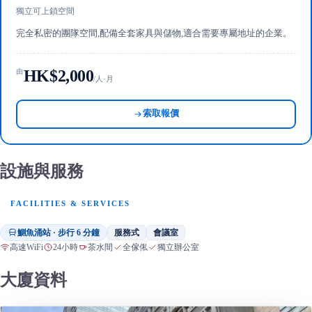
獨立可上鎖空間
完全私密的團隊空間,配備全套家具與儲物,適合需要專屬地址的企業。
HK$2,000
由
/人·月
索取報價
設施與服務
FACILITIES & SERVICES
鰂魚涌站 · 步行 6 分鐘
服務式
會議室
高速WiFi
24小時
茶水間
全傢俬
獨立辦公室
大廈資料