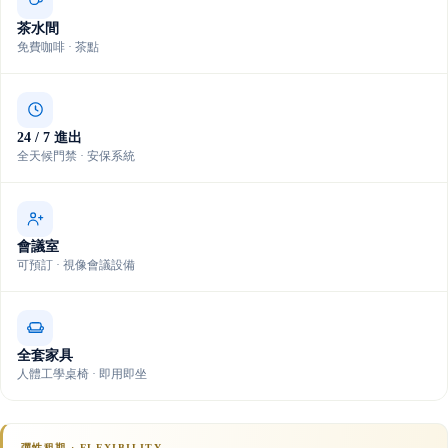
茶水間
免費咖啡 · 茶點
24 / 7 進出
全天候門禁 · 安保系統
會議室
可預訂 · 視像會議設備
全套家具
人體工學桌椅 · 即用即坐
彈性租期 · FLEXIBILITY