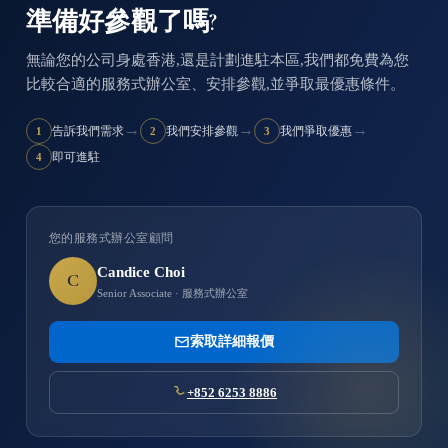
準備好參觀了嗎?
無論您的公司身處香港,還是計劃進駐本區,我們都免費為您
比較合適的服務式辦公室、安排參觀,並爭取最優惠條件。
→
→
→
告訴我們需求
我們安排參觀
我們爭取優惠
1
2
3
即可進駐
4
您的服務式辦公室顧問
Candice Choi
C
Senior Associate · 服務式辦公室
索取詳細報價
+852 6253 8886