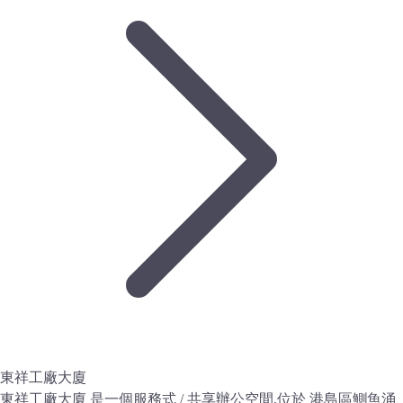
東祥工廠大廈
東祥工廠大廈 是一個服務式 / 共享辦公空間,位於 港島區鰂魚涌