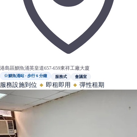
港島區鰂魚涌英皇道657-659東祥工廠大廈
鰂魚涌站 · 步行 6 分鐘
服務式
會議室
服務設施到位
即租即用
彈性租期
◆
◆