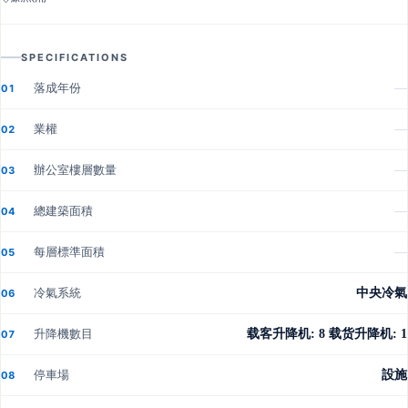
SPECIFICATIONS
落成年份
—
01
業權
—
02
辦公室樓層數量
—
03
總建築面積
—
04
每層標準面積
—
05
冷氣系統
中央冷氣
06
升降機數目
载客升降机: 8 载货升降机: 1
07
停車場
設施
08