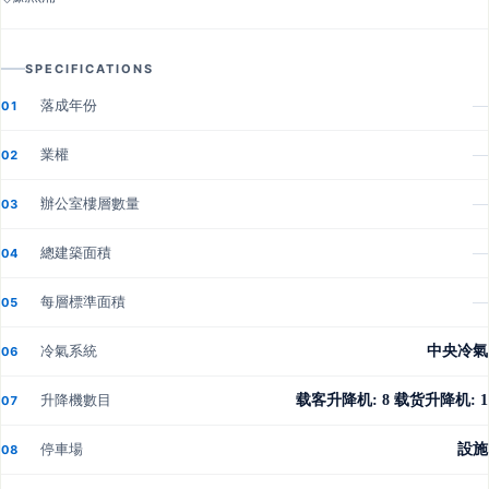
SPECIFICATIONS
落成年份
—
01
業權
—
02
辦公室樓層數量
—
03
總建築面積
—
04
每層標準面積
—
05
冷氣系統
中央冷氣
06
升降機數目
载客升降机: 8 载货升降机: 1
07
停車場
設施
08