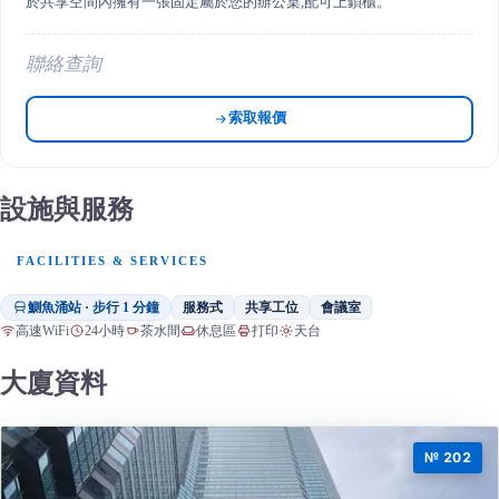
於共享空間內擁有一張固定屬於您的辦公桌,配可上鎖櫃。
聯絡查詢
索取報價
設施與服務
FACILITIES & SERVICES
鰂魚涌站 · 步行 1 分鐘
服務式
共享工位
會議室
高速WiFi
24小時
茶水間
休息區
打印
天台
大廈資料
№ 202