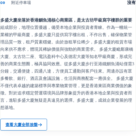
附近停車場
沒有
09
多盛大廈坐落於香港鰂魚涌核心商業區，是太古坊甲級寫字樓群的重要
組成部分，地理位置優越，備受本地企業與投資者青睞。作為一幢統一
業權的甲級商廈，多盛大廈只提供寫字樓出租，不作出售，確保物業管
理品質一致，租戶質素穩健。由於放租單位稀少，多盛大廈的租賃市場
向來供不應求，體現其稀缺價值與強勁的商業需求。 多盛大廈毗鄰康橋
大廈、太古坊二座、電訊盈科中心及德宏大廈等知名甲級商廈，形成完
善的商業生態圈，極具協同效應。從多盛大廈步行至港鐵鰂魚涌站僅需3
分鐘，交通便捷，四通八達，方便員工通勤與客戶往來。周邊亦設有眾
多餐飲、銀行、酒店及會議設施，生活與商務配套一應俱全。 多盛大廈
不僅代表卓越的建築標準與專業物業管理，更是香港東區商業價值的象
徵。對於追求穩定營運環境與品牌形象提升的香港本地企業與投資者而
言，進駐多盛大廈無疑是具遠見的選擇。多盛大廈，成就企業發展的理
想基地。
查看大廈全部放盤