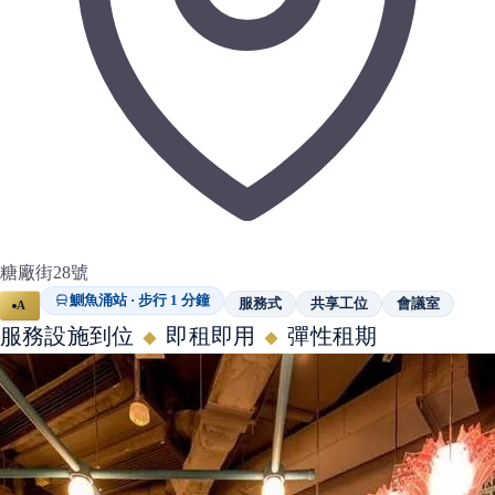
糖廠街28號
鰂魚涌站 · 步行 1 分鐘
服務式
共享工位
會議室
A
服務設施到位
即租即用
彈性租期
◆
◆