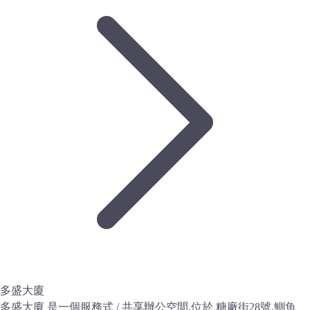
多盛大廈
多盛大廈 是一個服務式 / 共享辦公空間,位於 糖廠街28號,鰂魚