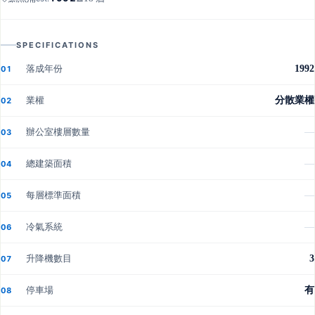
SPECIFICATIONS
落成年份
1992
01
業權
分散業權
02
辦公室樓層數量
—
03
總建築面積
—
04
每層標準面積
—
05
冷氣系統
—
06
升降機數目
3
07
停車場
有
08