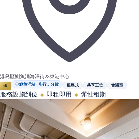
港島區鰂魚涌海澤街28東港中心
鰂魚涌站 · 步行 5 分鐘
服務式
共享工位
會議室
B
服務設施到位
即租即用
彈性租期
◆
◆