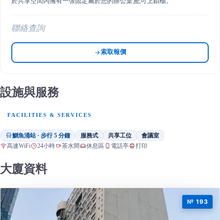
於共享空間內擁有一張固定屬於您的辦公桌,配可上鎖櫃。
聯絡查詢
索取報價
設施與服務
FACILITIES & SERVICES
鰂魚涌站 · 步行 5 分鐘
服務式
共享工位
會議室
高速WiFi
24小時
茶水間
休息區
電話亭
打印
大廈資料
№ 193