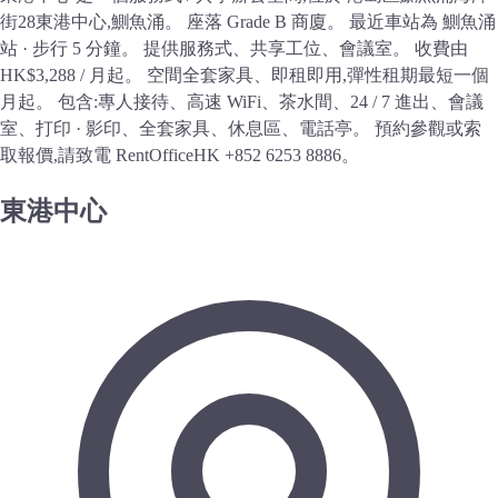
街28東港中心,鰂魚涌。 座落 Grade B 商廈。 最近車站為 鰂魚涌
站 · 步行 5 分鐘。 提供服務式、共享工位、會議室。 收費由
HK$3,288 / 月起。 空間全套家具、即租即用,彈性租期最短一個
月起。 包含:專人接待、高速 WiFi、茶水間、24 / 7 進出、會議
室、打印 · 影印、全套家具、休息區、電話亭。 預約參觀或索
取報價,請致電 RentOfficeHK +852 6253 8886。
東港中心