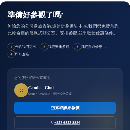
準備好參觀了嗎?
無論您的公司身處香港,還是計劃進駐本區,我們都免費為您
比較合適的服務式辦公室、安排參觀,並爭取最優惠條件。
→
→
→
告訴我們需求
我們安排參觀
我們爭取優惠
1
2
3
即可進駐
4
您的服務式辦公室顧問
Candice Choi
C
Senior Associate · 服務式辦公室
索取詳細報價
+852 6253 8886