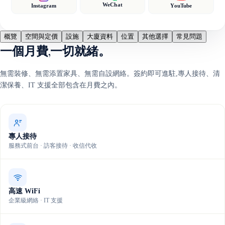
WeChat
Instagram
YouTube
概覽
空間與定價
設施
大廈資料
位置
其他選擇
常見問題
一個月費,一切就緒。
無需裝修、無需添置家具、無需自設網絡。簽約即可進駐,專人接待、清
潔保養、IT 支援全部包含在月費之內。
專人接待
服務式前台 · 訪客接待 · 收信代收
高速 WiFi
企業級網絡 · IT 支援