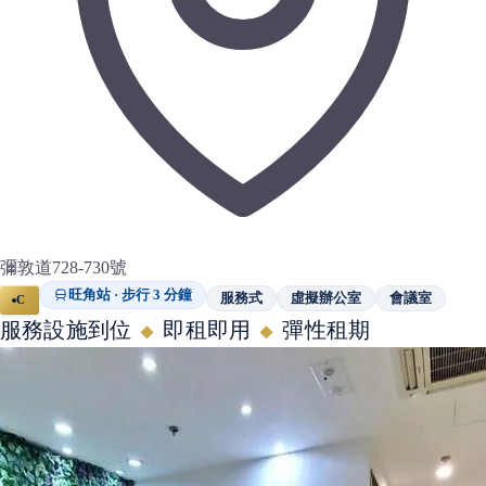
彌敦道728-730號
旺角站 · 步行 3 分鐘
服務式
虛擬辦公室
會議室
C
服務設施到位
即租即用
彈性租期
◆
◆