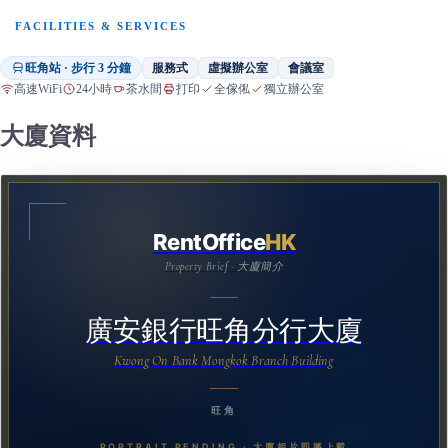
FACILITIES & SERVICES
旺角站 · 步行 3 分鐘
服務式
虛擬辦公室
會議室
高速WiFi
24小時
茶水間
打印
全傢俬
獨立辦公室
大廈資料
RentOffice
HK
Property Brief · 大廈簡介
廣安銀行旺角分行大廈
Kwong On Bank Mongkok Branch Building
旺角
PORTRAIT PENDING · 大廈相片即將上載