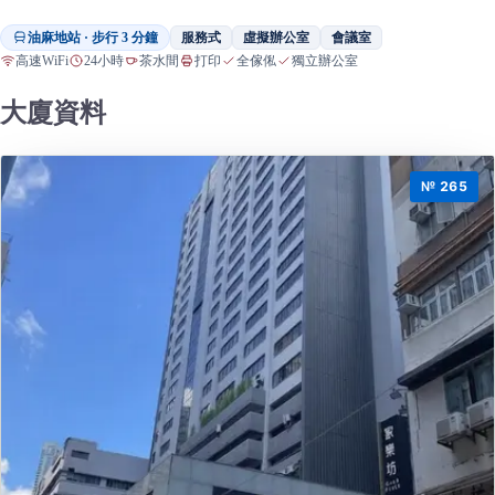
油麻地站 · 步行 3 分鐘
服務式
虛擬辦公室
會議室
高速WiFi
24小時
茶水間
打印
全傢俬
獨立辦公室
大廈資料
№ 265