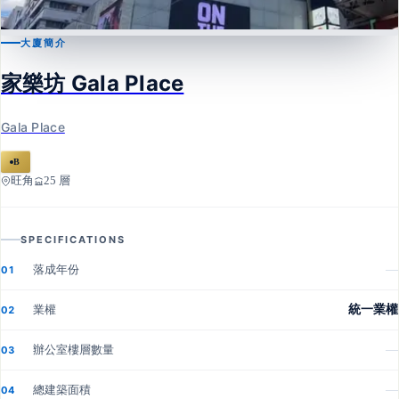
大廈簡介
旺角
家樂坊 Gala Place
家樂坊 Gala Place
Gala Place
Gala Place
B
旺角
25 層
SPECIFICATIONS
落成年份
—
01
業權
統一業權
02
辦公室樓層數量
—
03
總建築面積
—
04