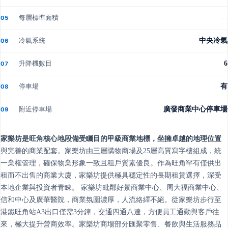
每層標準面積
—
05
冷氣系統
中央冷氣
06
升降機數目
6
07
停車場
有
08
附近停車場
廣發商業中心停車場
09
家樂坊是旺角核心地段備受矚目的甲級商業地標，坐擁卓越的地理位置
與完善的商業配套。家樂坊由三層購物商場及25層高質寫字樓組成，統
一業權管理，確保物業形象一致且租戶質素優良。作為旺角罕有僅供出
租而不出售的商業大廈，家樂坊提供極具穩定性的長期租賃選擇，深受
本地企業與投資者青睞。 家樂坊毗鄰好景商業中心、周大福商業中心、
信和中心及廣華醫院，商業氛圍濃厚，人流絡繹不絕。從家樂坊步行至
港鐵旺角站A3出口僅需3分鐘，交通四通八達，方便員工通勤與客戶往
來，極大提升營商效率。家樂坊商場部分匯聚零售、餐飲與生活服務品