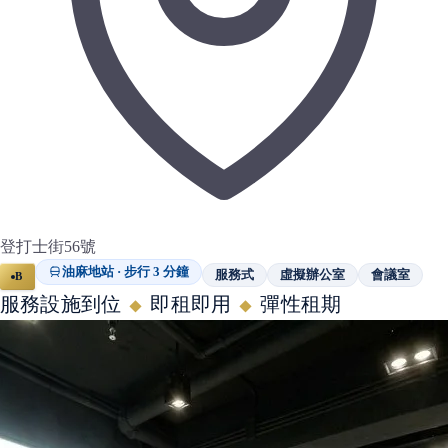
登打士街56號
油麻地站 · 步行 3 分鐘
服務式
虛擬辦公室
會議室
B
服務設施到位
即租即用
彈性租期
◆
◆