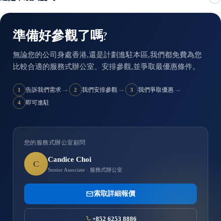
準備好參觀了嗎?
無論您的公司身處香港,還是計劃進駐本區,我們都免費為您
比較合適的服務式辦公室、安排參觀,並爭取最優惠條件。
→
→
→
告訴我們需求
我們安排參觀
我們爭取優惠
1
2
3
即可進駐
4
您的服務式辦公室顧問
Candice Choi
C
Senior Associate · 服務式辦公室
索取詳細報價
+852 6253 8886