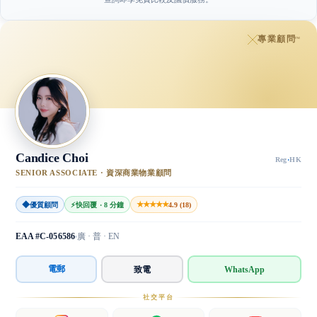
專業顧問
™
Candice Choi
Reg
·
HK
SENIOR ASSOCIATE · 資深商業物業顧問
◆
★★★★★
優質顧問
⚡
快回覆 · 8 分鐘
4.9 (18)
EAA #C-056586
廣 · 普 · EN
電郵
致電
WhatsApp
社交平台