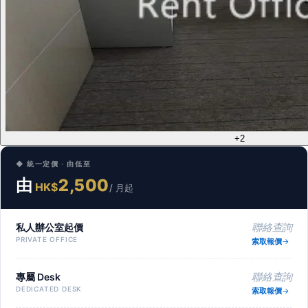
+2
◆ 統一定價 · 由低至
由
2,500
HK$
/ 月起
私人辦公室起價
聯絡查詢
PRIVATE OFFICE
索取報價
專屬 Desk
聯絡查詢
DEDICATED DESK
索取報價