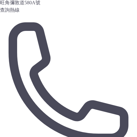
旺角彌敦道580A號
查詢熱線