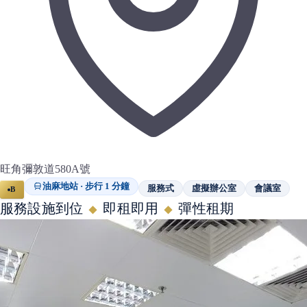
旺角彌敦道580A號
油麻地站 · 步行 1 分鐘
服務式
虛擬辦公室
會議室
B
服務設施到位
即租即用
彈性租期
◆
◆