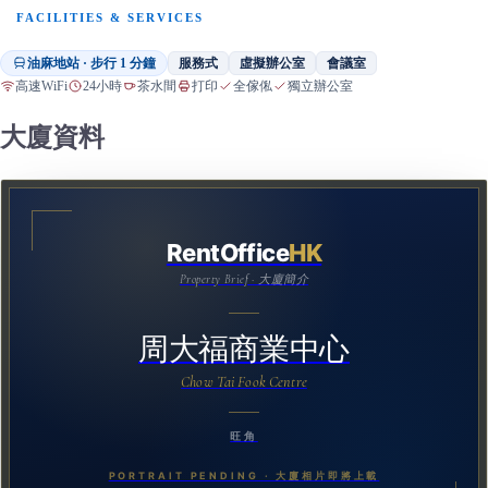
FACILITIES & SERVICES
油麻地站 · 步行 1 分鐘
服務式
虛擬辦公室
會議室
高速WiFi
24小時
茶水間
打印
全傢俬
獨立辦公室
大廈資料
RentOffice
HK
Property Brief · 大廈簡介
周大福商業中心
Chow Tai Fook Centre
旺角
PORTRAIT PENDING · 大廈相片即將上載