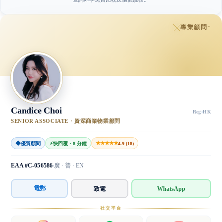
專業顧問
™
Candice Choi
Reg
·
HK
SENIOR ASSOCIATE · 資深商業物業顧問
◆
★★★★★
優質顧問
⚡
快回覆 · 8 分鐘
4.9 (18)
EAA #C-056586
廣 · 普 · EN
電郵
致電
WhatsApp
社交平台