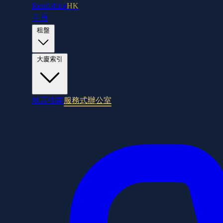
RentOffice
HK
主頁
租盤
大廈索引
地區指南
服務式辦公室