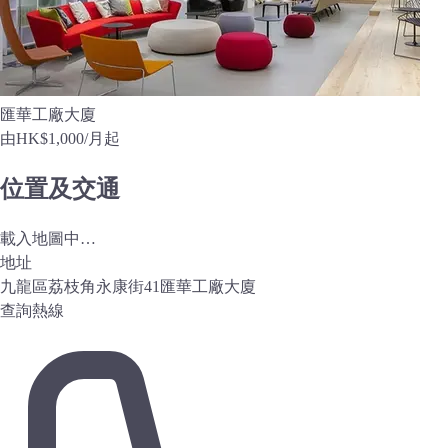
匯華工廠大廈
由
HK$1,000
/月起
位置及交通
載入地圖中…
地址
九龍區荔枝角永康街41匯華工廠大廈
查詢熱線