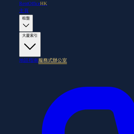
RentOffice
HK
主頁
租盤
大廈索引
地區指南
服務式辦公室