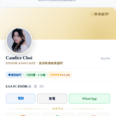
專業顧問
™
Candice Choi
Reg
·
HK
SENIOR ASSOCIATE · 資深商業物業顧問
◆
★★★★★
優質顧問
⚡
快回覆 · 8 分鐘
4.9 (18)
EAA #C-056586
廣 · 普 · EN
電郵
致電
WhatsApp
社交平台