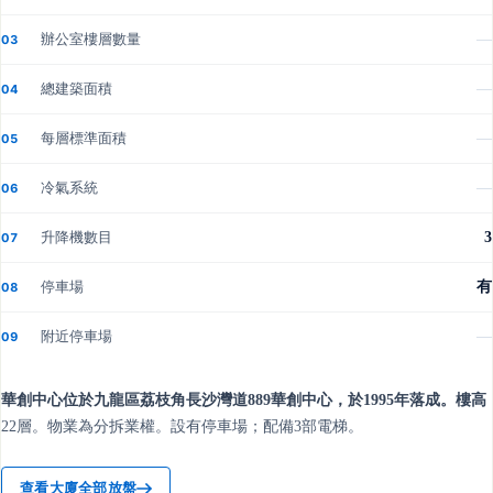
辦公室樓層數量
—
03
總建築面積
—
04
每層標準面積
—
05
冷氣系統
—
06
升降機數目
3
07
停車場
有
08
附近停車場
—
09
華創中心位於九龍區荔枝角長沙灣道889華創中心，於1995年落成。樓高
22層。物業為分拆業權。設有停車場；配備3部電梯。
查看大廈全部放盤