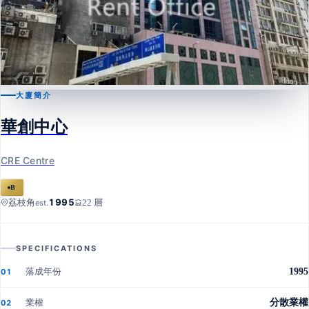
大廈簡介
荔枝角
華創中心
華創中心
CRE Centre
CRE Centre
B
1995
荔枝角
22 層
est.
SPECIFICATIONS
落成年份
1995
01
業權
分散業權
02