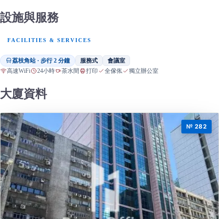
設施與服務
FACILITIES & SERVICES
荔枝角站 · 步行 2 分鐘
服務式
會議室
高速WiFi
24小時
茶水間
打印
全傢俬
獨立辦公室
大廈資料
№ 282