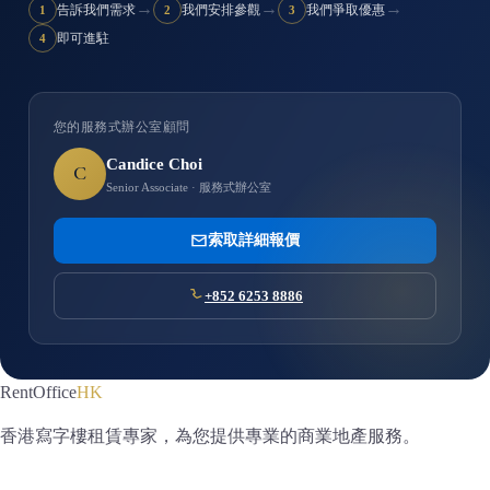
→
→
→
告訴我們需求
我們安排參觀
我們爭取優惠
1
2
3
即可進駐
4
您的服務式辦公室顧問
Candice Choi
C
Senior Associate · 服務式辦公室
索取詳細報價
+852 6253 8886
RentOffice
HK
香港寫字樓租賃專家，為您提供專業的商業地產服務。