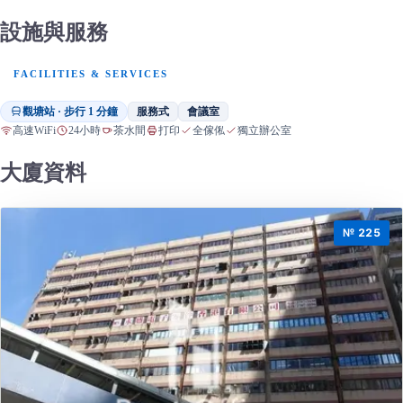
設施與服務
FACILITIES & SERVICES
觀塘站 · 步行 1 分鐘
服務式
會議室
高速WiFi
24小時
茶水間
打印
全傢俬
獨立辦公室
大廈資料
№ 225