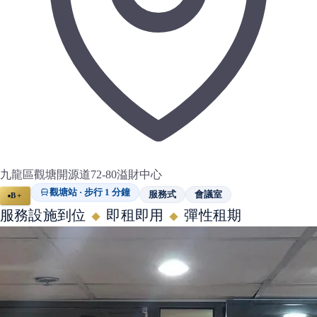
九龍區觀塘開源道72-80溢財中心
觀塘站 · 步行 1 分鐘
服務式
會議室
B+
服務設施到位
即租即用
彈性租期
◆
◆