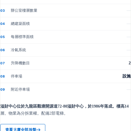
辦公室樓層數量
—
03
總建築面積
—
04
每層標準面積
—
05
冷氣系統
—
06
升降機數目
2
07
停車場
設施
08
附近停車場
—
09
溢財中心位於九龍區觀塘開源道72-80溢財中心，於1986年落成。樓高14
層。物業為分拆業權。配備2部電梯。
查看大廈全部放盤