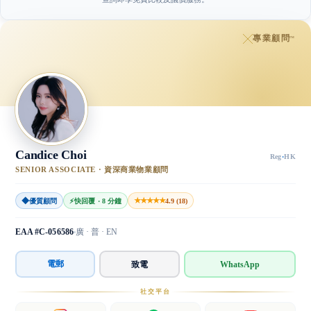
專業顧問
™
Candice Choi
Reg
·
HK
SENIOR ASSOCIATE · 資深商業物業顧問
◆
★★★★★
優質顧問
⚡
快回覆 · 8 分鐘
4.9 (18)
EAA #C-056586
廣 · 普 · EN
電郵
致電
WhatsApp
社交平台