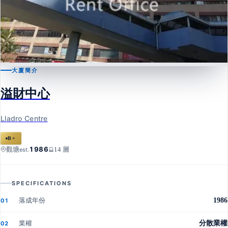
大廈簡介
觀塘
溢財中心
溢財中心
Lladro Centre
Lladro Centre
B+
1986
觀塘
14 層
est.
SPECIFICATIONS
落成年份
1986
01
業權
分散業權
02