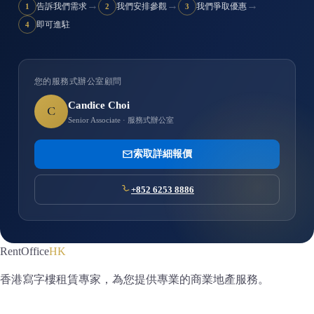
→
→
→
告訴我們需求
我們安排參觀
我們爭取優惠
1
2
3
即可進駐
4
您的服務式辦公室顧問
Candice Choi
C
Senior Associate · 服務式辦公室
索取詳細報價
+852 6253 8886
RentOffice
HK
香港寫字樓租賃專家，為您提供專業的商業地產服務。