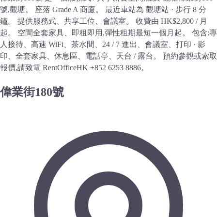
號,觀塘。 座落 Grade A 商廈。 最近車站為 觀塘站 · 步行 8 分
鐘。 提供服務式、共享工位、會議室。 收費由 HK$2,800 / 月
起。 空間全套家具、即租即用,彈性租期最短一個月起。 包含:專
人接待、高速 WiFi、茶水間、24 / 7 進出、會議室、打印 · 影
印、全套家具、休息區、電話亭、天台 / 露台。 預約參觀或索取
報價,請致電 RentOfficeHK +852 6253 8886。
偉業街180號