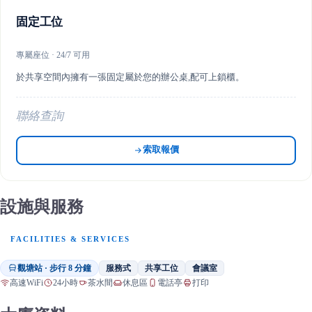
固定工位
專屬座位 · 24/7 可用
於共享空間內擁有一張固定屬於您的辦公桌,配可上鎖櫃。
聯絡查詢
索取報價
設施與服務
FACILITIES & SERVICES
觀塘站 · 步行 8 分鐘
服務式
共享工位
會議室
高速WiFi
24小時
茶水間
休息區
電話亭
打印