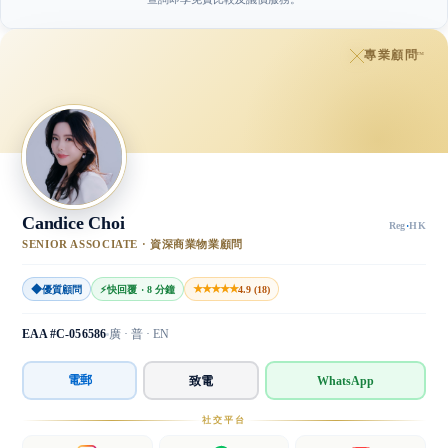
專業顧問
™
Candice Choi
Reg
·
HK
SENIOR ASSOCIATE · 資深商業物業顧問
◆
★★★★★
優質顧問
⚡
快回覆 · 8 分鐘
4.9 (18)
EAA #C-056586
廣 · 普 · EN
電郵
致電
WhatsApp
社交平台