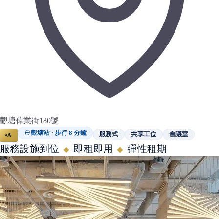
觀塘偉業街180號
觀塘站 · 步行 8 分鐘
服務式
共享工位
會議室
A
服務設施到位
即租即用
彈性租期
◆
◆