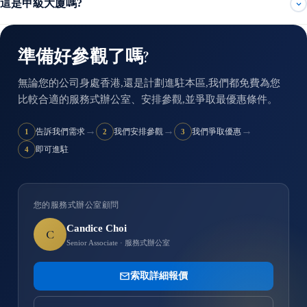
這是甲級大廈嗎?
準備好參觀了嗎?
無論您的公司身處香港,還是計劃進駐本區,我們都免費為您
比較合適的服務式辦公室、安排參觀,並爭取最優惠條件。
→
→
→
告訴我們需求
我們安排參觀
我們爭取優惠
1
2
3
即可進駐
4
您的服務式辦公室顧問
Candice Choi
C
Senior Associate · 服務式辦公室
索取詳細報價