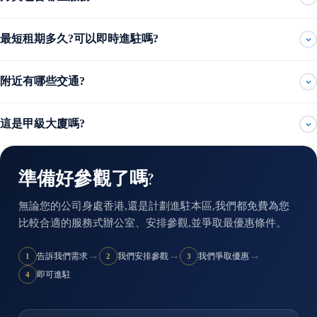
最短租期多久?可以即時進駐嗎?
附近有哪些交通?
這是甲級大廈嗎?
準備好參觀了嗎?
無論您的公司身處香港,還是計劃進駐本區,我們都免費為您
比較合適的服務式辦公室、安排參觀,並爭取最優惠條件。
→
→
→
告訴我們需求
我們安排參觀
我們爭取優惠
1
2
3
即可進駐
4