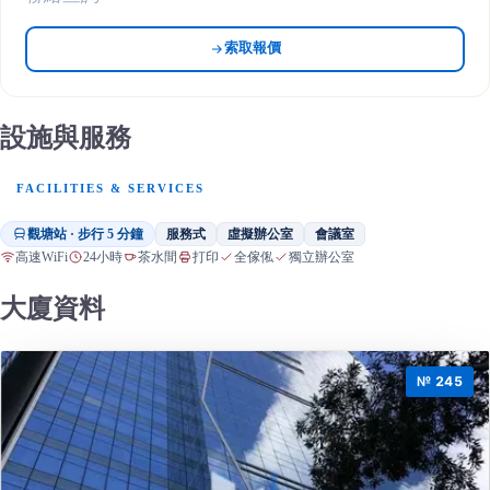
索取報價
設施與服務
FACILITIES & SERVICES
觀塘站 · 步行 5 分鐘
服務式
虛擬辦公室
會議室
高速WiFi
24小時
茶水間
打印
全傢俬
獨立辦公室
大廈資料
№ 245