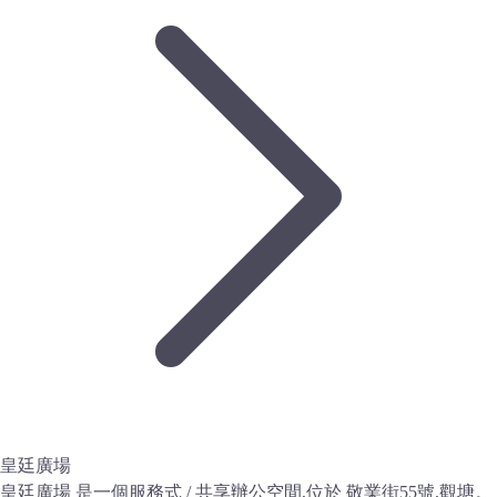
皇廷廣場
皇廷廣場 是一個服務式 / 共享辦公空間,位於 敬業街55號,觀塘。