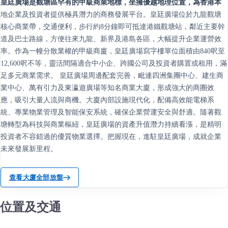
皇廷廣場是觀塘區罕有的甲級商業地標，坐擁優越地理位置，為香港本
地企業及投資者提供極具潛力的商務發展平台。皇廷廣場位於九龍觀塘
核心商業帶，交通便利，步行約8分鐘即可抵達港鐵觀塘站，鄰近主要幹
道及巴士路線，方便往來九龍、新界及港島各區，大幅提升企業運營效
率。作為一幢分散業權的甲級商廈，皇廷廣場寫字樓單位面積由840呎至
12,600呎不等，靈活間隔適合中小企、跨國公司及投資者購置或租用，滿
足多元商業需求。 皇廷廣場周邊配套完善，毗連四洲集團中心、建生商
業中心、萬有引力及東瀛遊廣場等知名商業大廈，形成強大的商圈效
應，吸引大量人流與商機。大廈內部設施現代化，配備高效能電梯系
統、專業物業管理及智能保安系統，確保企業營運安全與舒適。隨著觀
塘轉型為科技與商業樞紐，皇廷廣場的資產升值潛力持續看漲，是精明
投資者不容錯過的優質物業選擇。把握現在，進駐皇廷廣場，成就企業
未來發展新里程。
查看大廈全部放盤
位置及交通