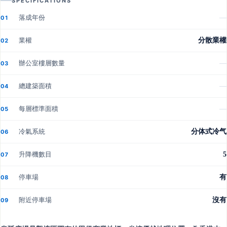
SPECIFICATIONS
落成年份
—
01
業權
分散業權
02
辦公室樓層數量
—
03
總建築面積
—
04
每層標準面積
—
05
冷氣系統
分体式冷气
06
升降機數目
5
07
停車場
有
08
附近停車場
沒有
09