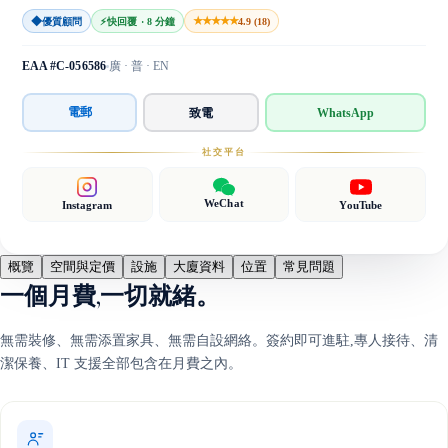
◆
★★★★★
優質顧問
⚡
快回覆 · 8 分鐘
4.9 (18)
EAA #C-056586
廣 · 普 · EN
電郵
致電
WhatsApp
社交平台
WeChat
Instagram
YouTube
概覽
空間與定價
設施
大廈資料
位置
常見問題
一個月費,一切就緒。
無需裝修、無需添置家具、無需自設網絡。簽約即可進駐,專人接待、清
潔保養、IT 支援全部包含在月費之內。