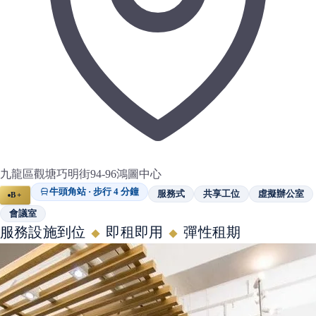
九龍區觀塘巧明街94-96鴻圖中心
牛頭角站 · 步行 4 分鐘
服務式
共享工位
虛擬辦公室
B+
會議室
服務設施到位
即租即用
彈性租期
◆
◆