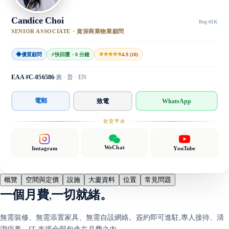
Candice Choi
Reg
·
HK
SENIOR ASSOCIATE · 資深商業物業顧問
◆
★★★★★
優質顧問
⚡
快回覆 · 8 分鐘
4.9 (18)
EAA #C-056586
廣 · 普 · EN
電郵
致電
WhatsApp
社交平台
WeChat
Instagram
YouTube
概覽
空間與定價
設施
大廈資料
位置
常見問題
一個月費,一切就緒。
無需裝修、無需添置家具、無需自設網絡。簽約即可進駐,專人接待、清