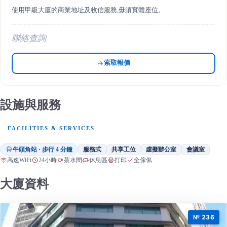
使用甲級大廈的商業地址及收信服務,毋須實體座位。
聯絡查詢
索取報價
設施與服務
FACILITIES & SERVICES
牛頭角站 · 步行 4 分鐘
服務式
共享工位
虛擬辦公室
會議室
高速WiFi
24小時
茶水間
休息區
打印
全傢俬
大廈資料
№ 236