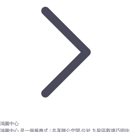
鴻圖中心
鴻圖中心 是一個服務式 / 共享辦公空間,位於 九龍區觀塘巧明街