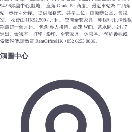
94-96鴻圖中心,觀塘。 座落 Grade B+ 商廈。 最近車站為 牛頭角
站 · 步行 4 分鐘。 提供服務式、共享工位、虛擬辦公室、會議
室。 收費由 HK$2,500 / 月起。 空間全套家具、即租即用,彈性租
期最短一個月起。 包含:專人接待、高速 WiFi、茶水間、24 / 7
進出、會議室、打印 · 影印、全套家具、休息區。 預約參觀或
索取報價,請致電 RentOfficeHK +852 6253 8886。
鴻圖中心