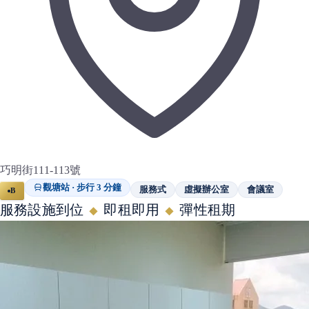
巧明街111-113號
觀塘站 · 步行 3 分鐘
服務式
虛擬辦公室
會議室
B
服務設施到位
即租即用
彈性租期
◆
◆