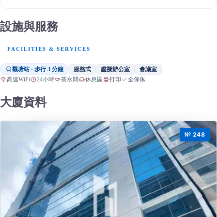
設施與服務
FACILITIES & SERVICES
觀塘站 · 步行 3 分鐘
服務式
虛擬辦公室
會議室
高速WiFi
24小時
茶水間
休息區
打印
全傢俬
大廈資料
№ 248