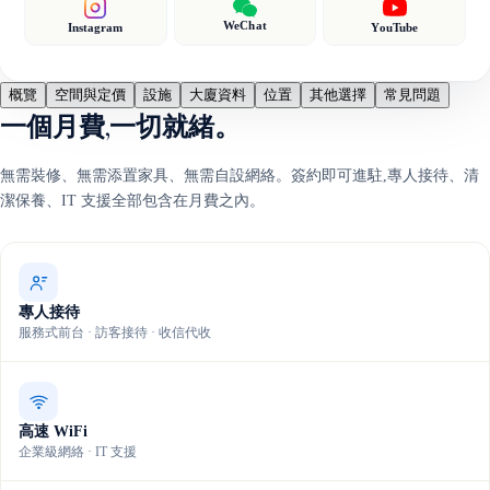
WeChat
Instagram
YouTube
概覽
空間與定價
設施
大廈資料
位置
其他選擇
常見問題
一個月費,一切就緒。
無需裝修、無需添置家具、無需自設網絡。簽約即可進駐,專人接待、清
潔保養、IT 支援全部包含在月費之內。
專人接待
服務式前台 · 訪客接待 · 收信代收
高速 WiFi
企業級網絡 · IT 支援