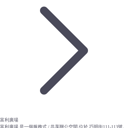
富利廣場
富利廣場 是一個服務式 / 共享辦公空間,位於 巧明街111-113號,