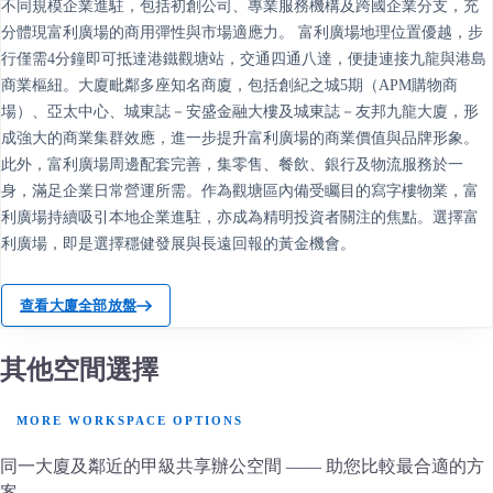
不同規模企業進駐，包括初創公司、專業服務機構及跨國企業分支，充
分體現富利廣場的商用彈性與市場適應力。 富利廣場地理位置優越，步
行僅需4分鐘即可抵達港鐵觀塘站，交通四通八達，便捷連接九龍與港島
商業樞紐。大廈毗鄰多座知名商廈，包括創紀之城5期（APM購物商
場）、亞太中心、城東誌－安盛金融大樓及城東誌－友邦九龍大廈，形
成強大的商業集群效應，進一步提升富利廣場的商業價值與品牌形象。
此外，富利廣場周邊配套完善，集零售、餐飲、銀行及物流服務於一
身，滿足企業日常營運所需。作為觀塘區內備受矚目的寫字樓物業，富
利廣場持續吸引本地企業進駐，亦成為精明投資者關注的焦點。選擇富
利廣場，即是選擇穩健發展與長遠回報的黃金機會。
查看大廈全部放盤
其他空間選擇
MORE WORKSPACE OPTIONS
同一大廈及鄰近的甲級共享辦公空間 —— 助您比較最合適的方
案。