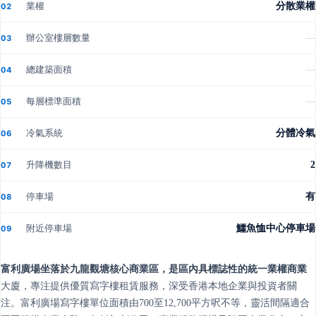
業權
分散業權
02
辦公室樓層數量
—
03
總建築面積
—
04
每層標準面積
—
05
冷氣系統
分體冷氣
06
升降機數目
2
07
停車場
有
08
附近停車場
鱷魚恤中心停車場
09
富利廣場坐落於九龍觀塘核心商業區，是區內具標誌性的統一業權商業
大廈，專注提供優質寫字樓租賃服務，深受香港本地企業與投資者關
注。富利廣場寫字樓單位面積由700至12,700平方呎不等，靈活間隔適合