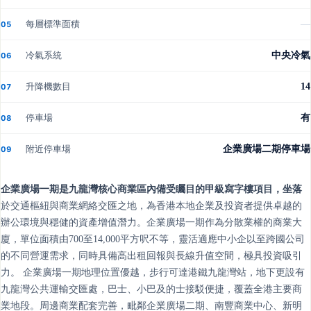
每層標準面積
—
05
冷氣系統
中央冷氣
06
升降機數目
14
07
停車場
有
08
附近停車場
企業廣場二期停車場
09
企業廣場一期是九龍灣核心商業區內備受矚目的甲級寫字樓項目，坐落
於交通樞紐與商業網絡交匯之地，為香港本地企業及投資者提供卓越的
辦公環境與穩健的資產增值潛力。企業廣場一期作為分散業權的商業大
廈，單位面積由700至14,000平方呎不等，靈活適應中小企以至跨國公司
的不同營運需求，同時具備高出租回報與長線升值空間，極具投資吸引
力。 企業廣場一期地理位置優越，步行可達港鐵九龍灣站，地下更設有
九龍灣公共運輸交匯處，巴士、小巴及的士接駁便捷，覆蓋全港主要商
業地段。周邊商業配套完善，毗鄰企業廣場二期、南豐商業中心、新明