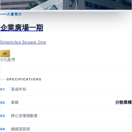
大廈簡介
九龍灣
企業廣場一期
企業廣場一期
Enterprise Square One
Enterprise Square One
A
九龍灣
SPECIFICATIONS
落成年份
—
01
業權
分散業權
02
辦公室樓層數量
—
03
總建築面積
—
04