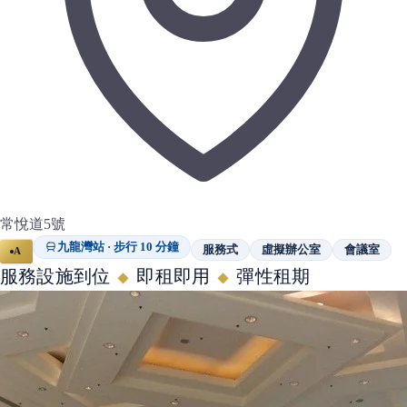
常悅道5號
九龍灣站 · 步行 10 分鐘
服務式
虛擬辦公室
會議室
A
服務設施到位
即租即用
彈性租期
◆
◆