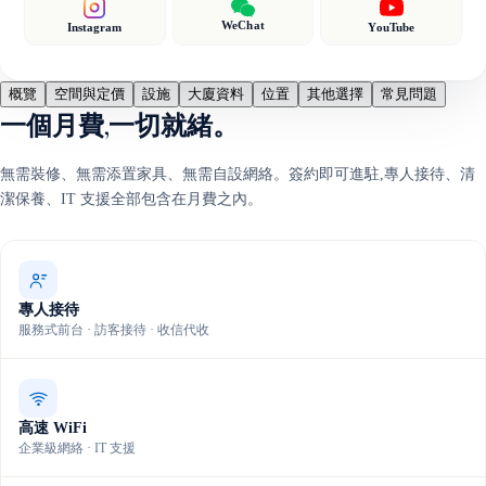
WeChat
Instagram
YouTube
概覽
空間與定價
設施
大廈資料
位置
其他選擇
常見問題
一個月費,一切就緒。
無需裝修、無需添置家具、無需自設網絡。簽約即可進駐,專人接待、清
潔保養、IT 支援全部包含在月費之內。
專人接待
服務式前台 · 訪客接待 · 收信代收
高速 WiFi
企業級網絡 · IT 支援