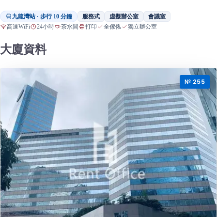
九龍灣站 · 步行 10 分鐘
服務式
虛擬辦公室
會議室
高速WiFi
24小時
茶水間
打印
全傢俬
獨立辦公室
大廈資料
№ 255