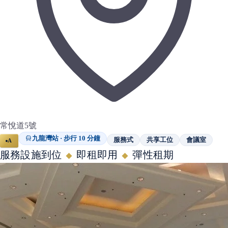
常悅道5號
九龍灣站 · 步行 10 分鐘
服務式
共享工位
會議室
A
服務設施到位
即租即用
彈性租期
◆
◆