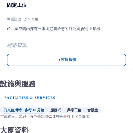
固定工位
專屬座位 · 24/7 可用
於共享空間內擁有一張固定屬於您的辦公桌,配可上鎖櫃。
聯絡查詢
索取報價
設施與服務
FACILITIES & SERVICES
九龍灣站 · 步行 10 分鐘
服務式
共享工位
會議室
高速WiFi
24小時
茶水間
休息區
打印
全傢俬
大廈資料