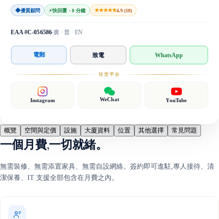
◆
★★★★★
優質顧問
⚡
快回覆 · 8 分鐘
4.9 (18)
EAA #C-056586
廣 · 普 · EN
電郵
致電
WhatsApp
社交平台
WeChat
Instagram
YouTube
概覽
空間與定價
設施
大廈資料
位置
其他選擇
常見問題
一個月費,一切就緒。
無需裝修、無需添置家具、無需自設網絡。簽約即可進駐,專人接待、清
潔保養、IT 支援全部包含在月費之內。