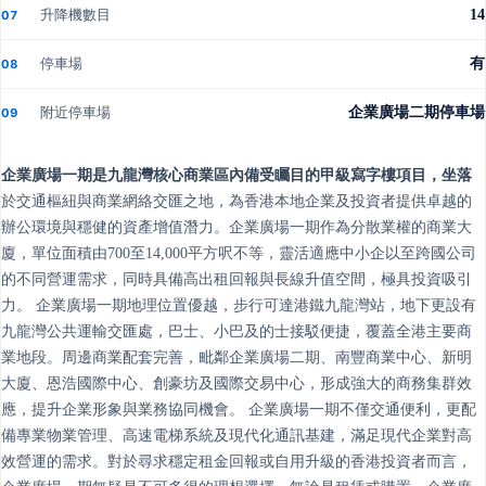
升降機數目
14
07
停車場
有
08
附近停車場
企業廣場二期停車場
09
企業廣場一期是九龍灣核心商業區內備受矚目的甲級寫字樓項目，坐落
於交通樞紐與商業網絡交匯之地，為香港本地企業及投資者提供卓越的
辦公環境與穩健的資產增值潛力。企業廣場一期作為分散業權的商業大
廈，單位面積由700至14,000平方呎不等，靈活適應中小企以至跨國公司
的不同營運需求，同時具備高出租回報與長線升值空間，極具投資吸引
力。 企業廣場一期地理位置優越，步行可達港鐵九龍灣站，地下更設有
九龍灣公共運輸交匯處，巴士、小巴及的士接駁便捷，覆蓋全港主要商
業地段。周邊商業配套完善，毗鄰企業廣場二期、南豐商業中心、新明
大廈、恩浩國際中心、創豪坊及國際交易中心，形成強大的商務集群效
應，提升企業形象與業務協同機會。 企業廣場一期不僅交通便利，更配
備專業物業管理、高速電梯系統及現代化通訊基建，滿足現代企業對高
效營運的需求。對於尋求穩定租金回報或自用升級的香港投資者而言，