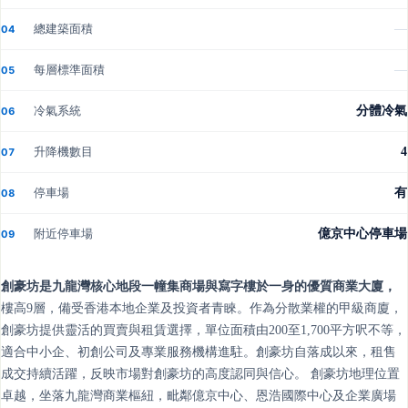
總建築面積
—
04
每層標準面積
—
05
冷氣系統
分體冷氣
06
升降機數目
4
07
停車場
有
08
附近停車場
億京中心停車場
09
創豪坊是九龍灣核心地段一幢集商場與寫字樓於一身的優質商業大廈，
樓高9層，備受香港本地企業及投資者青睞。作為分散業權的甲級商廈，
創豪坊提供靈活的買賣與租賃選擇，單位面積由200至1,700平方呎不等，
適合中小企、初創公司及專業服務機構進駐。創豪坊自落成以來，租售
成交持續活躍，反映市場對創豪坊的高度認同與信心。 創豪坊地理位置
卓越，坐落九龍灣商業樞紐，毗鄰億京中心、恩浩國際中心及企業廣場