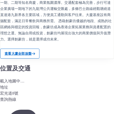
一期、二期等知名商廈，商業氛圍濃厚。交通配套極為完善，步行可達
企業廣場一期地下的九龍灣公共運輸交匯處，多條巴士路線經觀塘繞道
直達港九新界各主要區域，方便員工通勤與客戶往來。大廈基座設有商
舖配套，滿足日常餐飲與商務所需。 憑藉創豪坊優越的地段、成熟的社
區網絡與穩定的投資回報，創豪坊成為香港企業拓展業務與資產配置的
理想之選。無論自用或投資，創豪坊均展現出強大的商業價值與升值潛
力。選擇創豪坊，就是選擇成功未來。
查看大廈全部放盤
位置及交通
載入地圖中…
地址
宏光道8號
查詢熱線