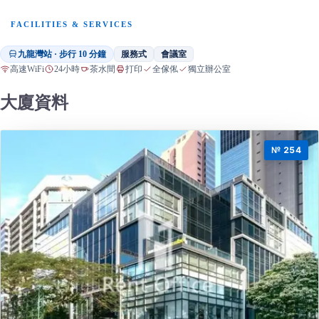
FACILITIES & SERVICES
九龍灣站 · 步行 10 分鐘
服務式
會議室
高速WiFi
24小時
茶水間
打印
全傢俬
獨立辦公室
大廈資料
№ 254