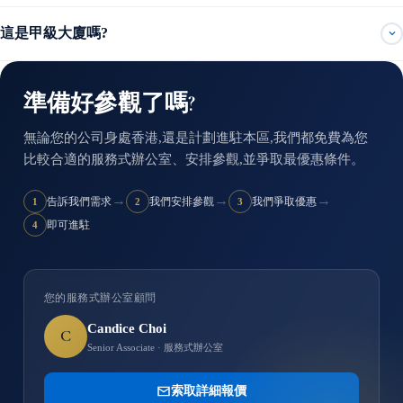
這是甲級大廈嗎?
準備好參觀了嗎?
無論您的公司身處香港,還是計劃進駐本區,我們都免費為您
比較合適的服務式辦公室、安排參觀,並爭取最優惠條件。
→
→
→
告訴我們需求
我們安排參觀
我們爭取優惠
1
2
3
即可進駐
4
您的服務式辦公室顧問
Candice Choi
C
Senior Associate · 服務式辦公室
索取詳細報價