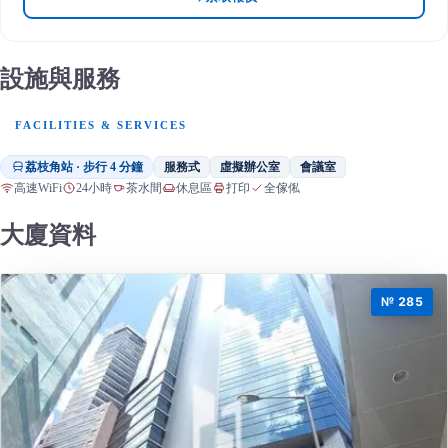
設施與服務
FACILITIES & SERVICES
荔枝角站 · 步行 4 分鐘
服務式
虛擬辦公室
會議室
高速WiFi
24小時
茶水間
休息區
打印
全傢俬
大廈資料
№ 285