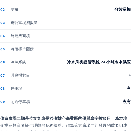
業權
分散業權
02
辦公室樓層數量
—
03
總建築面積
—
04
每層標準面積
—
05
冷氣系統
冷水风机盘管系统 24 小时冷水供应
06
升降機數目
4
07
停車場
有
08
附近停車場
沒有
09
億京廣場二期是位於九龍長沙灣核心商業區的優質寫字樓項目，為本地
企業及投資者提供理想的商務據點。作為億京廣場二期發展的重要組成