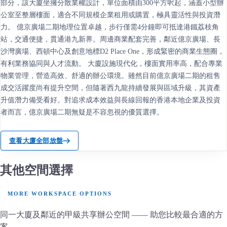
部分，該大廈坐擁分散業權設計，單位面積由300平方呎起，涵蓋小型辦
公室至整層樓面，適合不同規模企業租用或購置，極具靈活性與投資潛
力。 億京廣場二期地理位置卓越，步行僅需4分鐘即可抵達港鐵荔枝角
站，交通便捷，貫通港九新界。周邊商業配套完善，鄰近億京廣場、長
沙灣廣場、西頓中心及創意地標D2 Place One，形成緊密的商業生態圈，
有利業務協同與人才流動。 大廈設施現代化，樓面實用率高，配合專業
物業管理，營造高效、舒適的辦公環境。雖然目前億京廣場二期的租售
成交活躍度尚有提升空間，但隨著西九龍持續發展與區域升級，其資產
升值潛力備受看好。對追求成本效益與長線回報的香港本地企業及投資
者而言，億京廣場二期無疑是不容忽視的優質選擇。
查看大廈全部放盤
其他空間選擇
MORE WORKSPACE OPTIONS
同一大廈及鄰近的甲級共享辦公空間 —— 助您比較最合適的方
案。