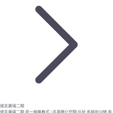
億京廣場二期
億京廣場二期 是一個服務式 / 共享辦公空間,位於 長裕街10號,長