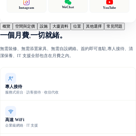
WeChat
Instagram
YouTube
概覽
空間與定價
設施
大廈資料
位置
其他選擇
常見問題
一個月費,一切就緒。
無需裝修、無需添置家具、無需自設網絡。簽約即可進駐,專人接待、清
潔保養、IT 支援全部包含在月費之內。
專人接待
服務式前台 · 訪客接待 · 收信代收
高速 WiFi
企業級網絡 · IT 支援