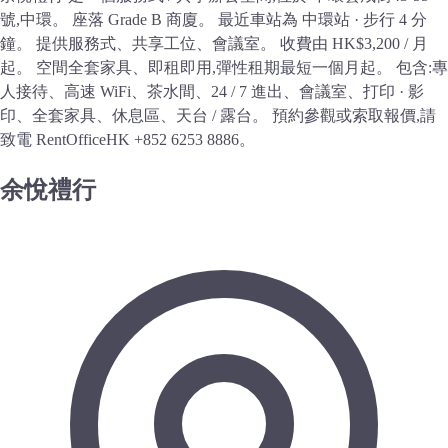
號,中環。 座落 Grade B 商廈。 最近車站為 中環站 · 步行 4 分
鐘。 提供服務式、共享工位、會議室。 收費由 HK$3,200 / 月
起。 空間全套家具、即租即用,彈性租期最短一個月起。 包含:專
人接待、高速 WiFi、茶水間、24 / 7 進出、會議室、打印 · 影
印、全套家具、休息區、天台 / 露台。 預約參觀或索取報價,請
致電 RentOfficeHK +852 6253 8886。
余悅禮行