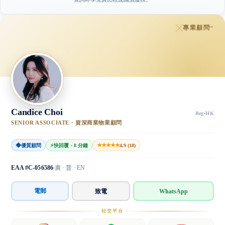
專業顧問
™
Candice Choi
Reg
·
HK
SENIOR ASSOCIATE · 資深商業物業顧問
◆
★★★★★
優質顧問
⚡
快回覆 · 8 分鐘
4.9 (18)
EAA #C-056586
廣 · 普 · EN
電郵
致電
WhatsApp
社交平台