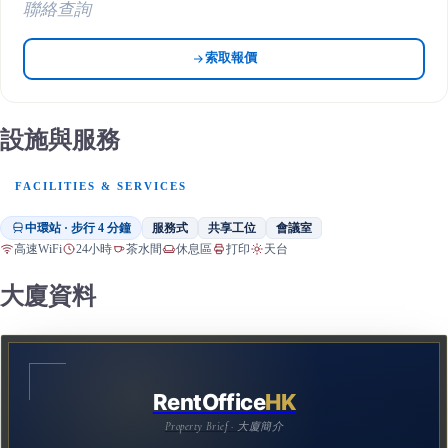
聯絡查詢
索取報價
設施與服務
FACILITIES & SERVICES
中環站 · 步行 4 分鐘
服務式
共享工位
會議室
高速WiFi
24小時
茶水間
休息區
打印
天台
大廈資料
RentOffice
HK
Property Brief · 大廈簡介