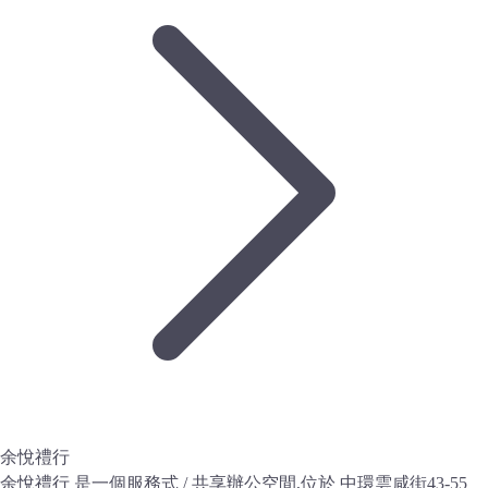
余悅禮行
余悅禮行 是一個服務式 / 共享辦公空間,位於 中環雲咸街43-55