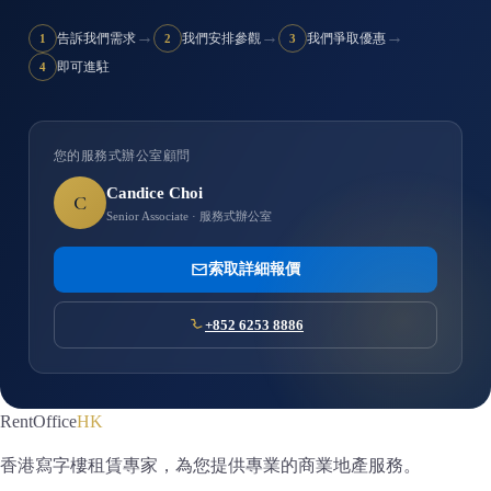
→
→
→
告訴我們需求
我們安排參觀
我們爭取優惠
1
2
3
即可進駐
4
您的服務式辦公室顧問
Candice Choi
C
Senior Associate · 服務式辦公室
索取詳細報價
+852 6253 8886
RentOffice
HK
香港寫字樓租賃專家，為您提供專業的商業地產服務。