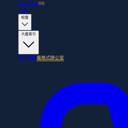
RentOffice
HK
主頁
租盤
大廈索引
地區指南
服務式辦公室