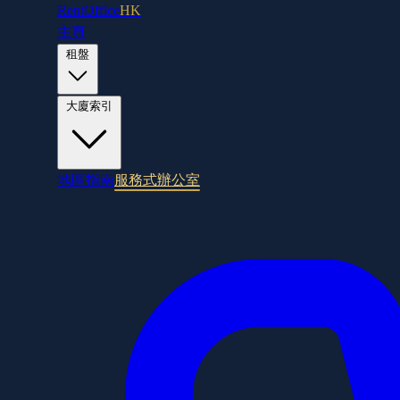
RentOffice
HK
主頁
租盤
大廈索引
地區指南
服務式辦公室