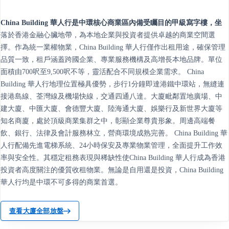
China Building 華人行是中環核心商業區內備受矚目的甲級寫字樓，坐
落於香港金融心臟地帶，為本地企業與投資者提供卓越的商業空間選
擇。作為統一業權物業，China Building 華人行僅作出租用途，確保管理
品質一致，租戶涵蓋跨國企業、專業服務機構及高增長本地品牌。單位
面積由700呎至9,500呎不等，靈活配合不同規模企業需求。 China
Building 華人行地理位置極具優勢，步行1分鐘即達港鐵中環站，無縫連
接港島線、荃灣線及機場快線，交通四通八達。大廈毗鄰置地廣場、中
建大廈、中匯大廈、會德豐大廈、陸海通大廈、娛樂行及新世界大廈等
知名商廈，處於頂級商業集群之中，彰顯企業尊貴形象。周邊高端餐
飲、銀行、法律及會計服務林立，營商環境成熟完善。 China Building 華
人行配備先進電梯系統、24小時保安及專業物業管理，全面提升工作效
率與安全性。其穩定租務表現與稀缺性使China Building 華人行成為香港
投資者高度關注的優質收租物業。無論是自用還是投資，China Building
華人行均是中環不可多得的商業首選。
查看大廈全部放盤