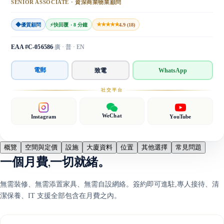
SENIOR ASSOCIATE · 資深商業物業顧問
◆
★★★★★
優質顧問
⚡
快回覆 · 8 分鐘
4.9 (18)
EAA #C-056586
廣 · 普 · EN
電郵
致電
WhatsApp
社交平台
WeChat
Instagram
YouTube
概覽
空間與定價
設施
大廈資料
位置
其他選擇
常見問題
一個月費,一切就緒。
無需裝修、無需添置家具、無需自設網絡。簽約即可進駐,專人接待、清
潔保養、IT 支援全部包含在月費之內。