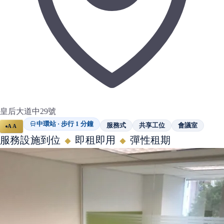
皇后大道中29號
中環站 · 步行 1 分鐘
服務式
共享工位
會議室
AA
服務設施到位
即租即用
彈性租期
◆
◆