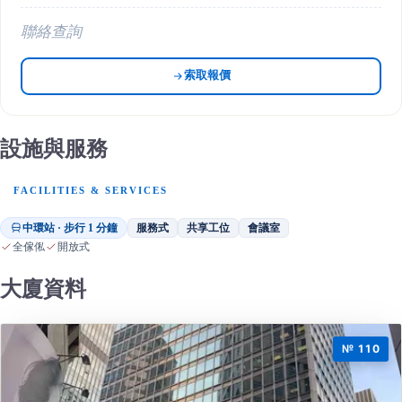
聯絡查詢
索取報價
設施與服務
FACILITIES & SERVICES
中環站 · 步行 1 分鐘
服務式
共享工位
會議室
全傢俬
開放式
大廈資料
№ 110