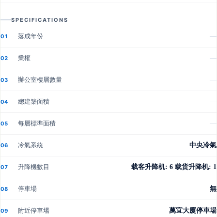
SPECIFICATIONS
落成年份
—
01
業權
—
02
辦公室樓層數量
—
03
總建築面積
—
04
每層標準面積
—
05
冷氣系統
中央冷氣
06
升降機數目
载客升降机: 6 载货升降机: 1
07
停車場
無
08
附近停車場
萬宜大廈停車場
09