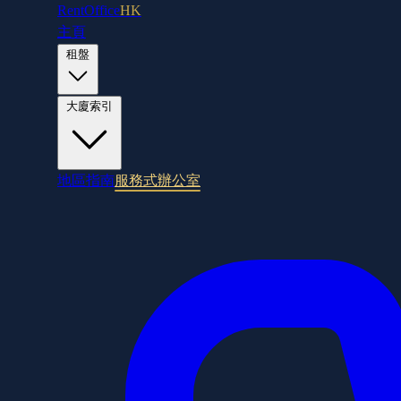
RentOffice
HK
主頁
租盤
大廈索引
地區指南
服務式辦公室