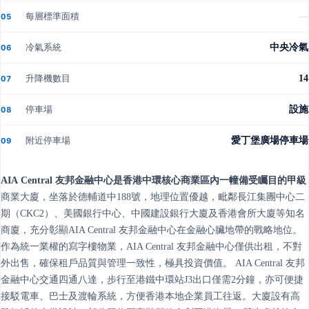
每層標準面積
—
05
冷氣系統
中央冷氣
06
升降機數目
14
07
停車場
設施
08
附近停車場
愛丁堡廣場停車場
09
AIA Central 友邦金融中心是香港中環核心商業區內一幢備受矚目的甲級
商業大廈，坐落於德輔道中188號，地理位置優越，毗鄰長江集團中心二
期（CKC2）、美國銀行中心、中國建設銀行大廈及香港會所大廈等知名
商廈，充分彰顯AIA Central 友邦金融中心在金融心臟地帶的戰略地位。
作為統一業權的寫字樓物業，AIA Central 友邦金融中心僅供出租，不對
外出售，確保租戶品質與管理一致性，極具投資價值。 AIA Central 友邦
金融中心交通四通八達，步行至港鐵中環站J3出口僅需2分鐘，亦可便捷
接駁電車、巴士及渡輪系統，方便香港本地企業員工往返。大廈設有高