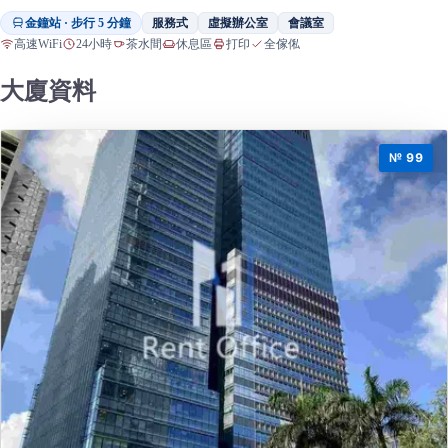
金鐘站 · 步行 5 分鐘
服務式
虛擬辦公室
會議室
高速WiFi
24小時
茶水間
休息區
打印
全傢俬
大廈資料
№ 99