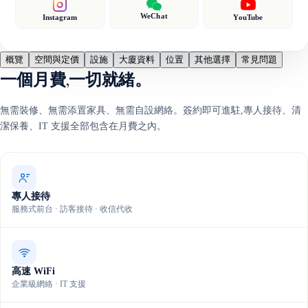
WeChat
Instagram
YouTube
概覽
空間與定價
設施
大廈資料
位置
其他選擇
常見問題
一個月費,一切就緒。
無需裝修、無需添置家具、無需自設網絡。簽約即可進駐,專人接待、清
潔保養、IT 支援全部包含在月費之內。
專人接待
服務式前台 · 訪客接待 · 收信代收
高速 WiFi
企業級網絡 · IT 支援