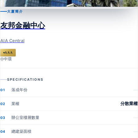
大廈簡介
中環
友邦金融中心
友邦金融中心
AIA Central
AIA Central
AAA
中環
SPECIFICATIONS
落成年份
—
01
業權
分散業權
02
辦公室樓層數量
—
03
總建築面積
—
04