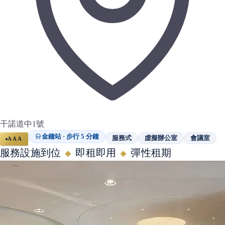
干諾道中1號
金鐘站 · 步行 5 分鐘
服務式
虛擬辦公室
會議室
AAA
服務設施到位
即租即用
彈性租期
◆
◆