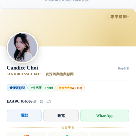
專業顧問
™
Candice Choi
Reg
·
HK
SENIOR ASSOCIATE · 資深商業物業顧問
◆
★★★★★
優質顧問
⚡
快回覆 · 8 分鐘
4.9 (18)
EAA #C-056586
廣 · 普 · EN
電郵
致電
WhatsApp
社交平台