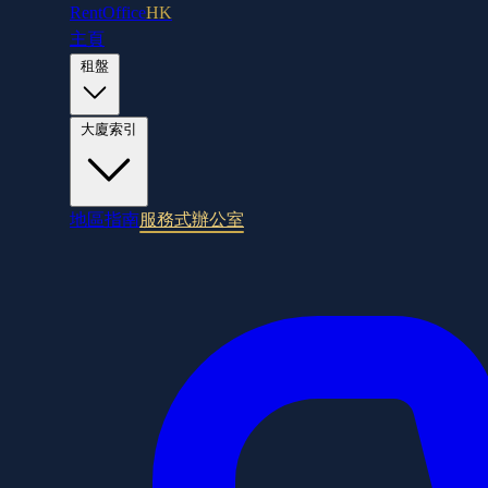
RentOffice
HK
主頁
租盤
大廈索引
地區指南
服務式辦公室