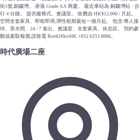
街1號,銅鑼灣。 座落 Grade AA 商廈。 最近車站為 銅鑼灣站 · 步
行 4 分鐘。 提供服務式、會議室。 收費由 HK$12,000 / 月起。
空間全套家具、即租即用,彈性租期最短一個月起。 包含:專人接
待、茶水間、24 / 7 進出、會議室、全套家具、休息區。 預約參
觀或索取報價,請致電 RentOfficeHK +852 6253 8886。
時代廣場二座