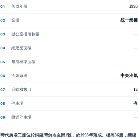
落成年份
1993
01
業權
統一業權
02
辦公室樓層數量
—
03
總建築面積
—
04
每層標準面積
—
05
冷氣系統
中央冷氣
06
升降機數目
12
07
停車場
有
08
附近停車場
—
09
時代廣場二座位於銅鑼灣勿地臣街1號，於1993年落成。樓高36層，總樓