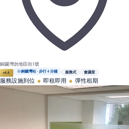
銅鑼灣勿地臣街1號
銅鑼灣站 · 步行 4 分鐘
服務式
會議室
AA
服務設施到位
即租即用
彈性租期
◆
◆