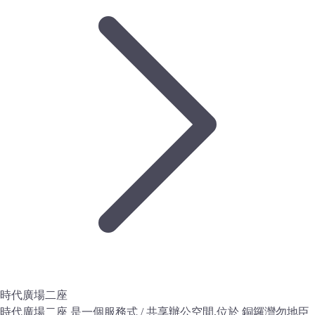
時代廣場二座
時代廣場二座 是一個服務式 / 共享辦公空間,位於 銅鑼灣勿地臣