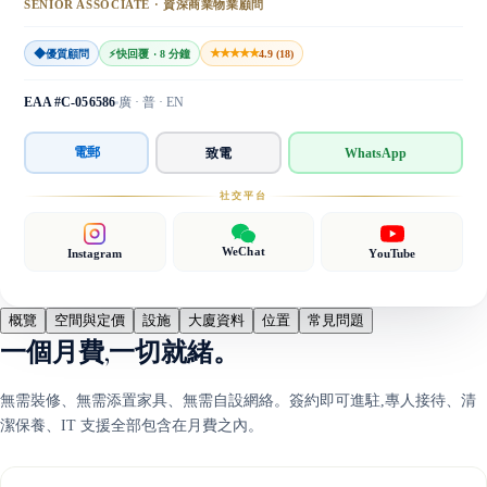
SENIOR ASSOCIATE · 資深商業物業顧問
◆
★★★★★
優質顧問
⚡
快回覆 · 8 分鐘
4.9 (18)
EAA #C-056586
廣 · 普 · EN
電郵
致電
WhatsApp
社交平台
WeChat
Instagram
YouTube
概覽
空間與定價
設施
大廈資料
位置
常見問題
一個月費,一切就緒。
無需裝修、無需添置家具、無需自設網絡。簽約即可進駐,專人接待、清
潔保養、IT 支援全部包含在月費之內。