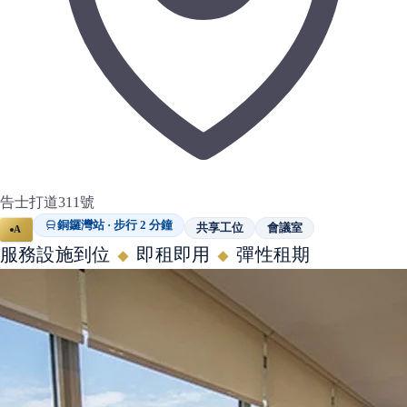
告士打道311號
銅鑼灣站 · 步行 2 分鐘
共享工位
會議室
A
服務設施到位
即租即用
彈性租期
◆
◆