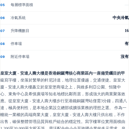
每層標準面積
—
05
冷氣系統
中央冷氣
06
升降機數目
16
07
停車場
有
08
附近停車場
沒有
09
皇室大廈 - 安達人壽大樓是香港銅鑼灣核心商業區內一座備受矚目的甲
級寫字樓，坐落於繁華的軒尼詩道，地理位置優越，交通便捷。皇室大
廈 - 安達人壽大樓矗立於皇室堡商場之上，與維多利亞公園、恒隆中
心、東角中心及希慎廣場等知名地標比鄰而居，形成強大的商業聚落效
應。從皇室大廈 - 安達人壽大樓步行至港鐵銅鑼灣站僅需3分鐘，四通八
達，極具便利性，是本地企業設立總部或擴張業務的理想之選。 作為一
幢統一業權的高端商業大廈，皇室大廈 - 安達人壽大樓只供出租，不作
出售，確保整體管理品質與租戶組合的穩定性。寫字樓單位實用面積由
1,200至20,000平方呎不等，靈活配合中小企至跨國企業的多元需求。皇