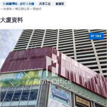
銅鑼灣站 · 步行 2 分鐘
共享工位
會議室
全傢俬
獨立辦公室
開放式
大廈資料
№ 184