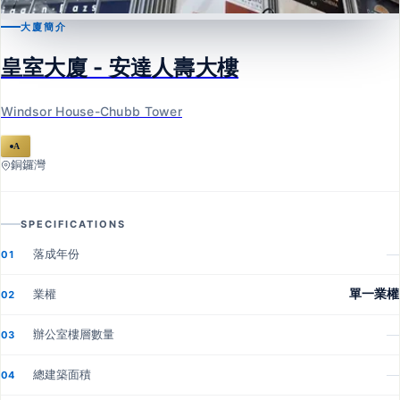
大廈簡介
銅鑼灣
皇室大廈 - 安達人壽大樓
皇室大廈 - 安達人壽大樓
Windsor House-Chubb Tower
Windsor House-Chubb Tower
A
銅鑼灣
SPECIFICATIONS
落成年份
—
01
業權
單一業權
02
辦公室樓層數量
—
03
總建築面積
—
04