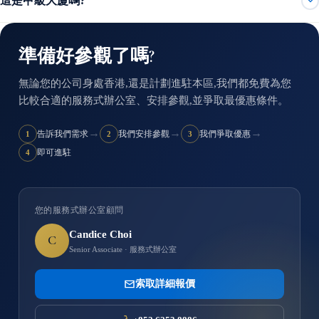
這是甲級大廈嗎?
準備好參觀了嗎?
無論您的公司身處香港,還是計劃進駐本區,我們都免費為您
比較合適的服務式辦公室、安排參觀,並爭取最優惠條件。
→
→
→
告訴我們需求
我們安排參觀
我們爭取優惠
1
2
3
即可進駐
4
您的服務式辦公室顧問
Candice Choi
C
Senior Associate · 服務式辦公室
索取詳細報價