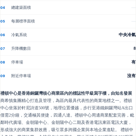
總建築面積
—
04
每層標準面積
—
05
冷氣系統
中央冷氣
06
升降機數目
8
07
停車場
有
08
附近停車場
沒有
09
禮頓中心是香港銅鑼灣核心商業區內的標誌性甲級寫字樓，由知名發展
商希慎集團精心打造及管理，為區內最具代表性的商業地標之一。禮頓
中心坐落於軒尼詩道500號，地理位置優越，步行至港鐵銅鑼灣站A出口
僅需2分鐘，交通極其便捷，四通八達。禮頓中心周邊商業配套完善，毗
鄰時代廣場、金朝陽中心、金朝陽中心二期及香港電訊東區電訊大廈，
形成強大的商業集群效應，吸引眾多跨國企業與本地企業進駐。 禮頓中