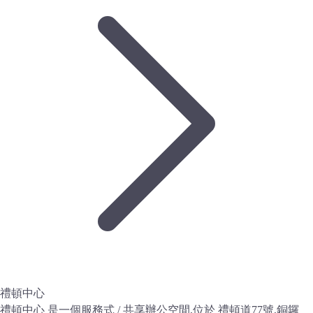
禮頓中心
禮頓中心 是一個服務式 / 共享辦公空間,位於 禮頓道77號,銅鑼