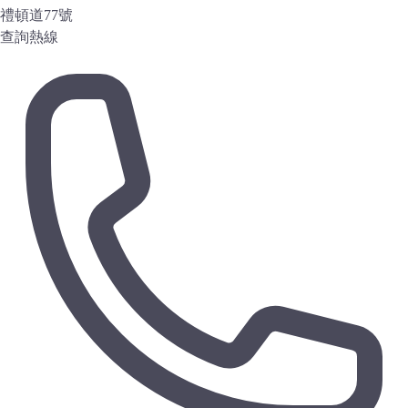
禮頓道77號
查詢熱線