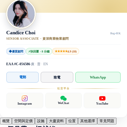
Candice Choi
Reg
·
HK
SENIOR ASSOCIATE · 資深商業物業顧問
◆
★★★★★
優質顧問
⚡
快回覆 · 8 分鐘
4.9 (18)
EAA #C-056586
廣 · 普 · EN
電郵
致電
WhatsApp
社交平台
WeChat
Instagram
YouTube
概覽
空間與定價
設施
大廈資料
位置
其他選擇
常見問題