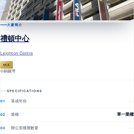
大廈簡介
銅鑼灣
禮頓中心
禮頓中心
Leighton Centre
Leighton Centre
AA
銅鑼灣
SPECIFICATIONS
落成年份
—
01
業權
單一業權
02
辦公室樓層數量
—
03