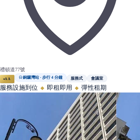
禮頓道77號
銅鑼灣站 · 步行 4 分鐘
服務式
會議室
AA
服務設施到位
即租即用
彈性租期
◆
◆