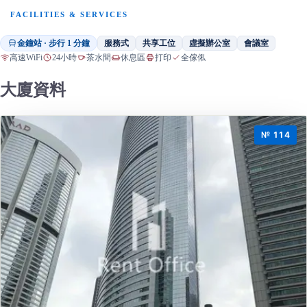
FACILITIES & SERVICES
金鐘站 · 步行 1 分鐘
服務式
共享工位
虛擬辦公室
會議室
高速WiFi
24小時
茶水間
休息區
打印
全傢俬
大廈資料
№ 114