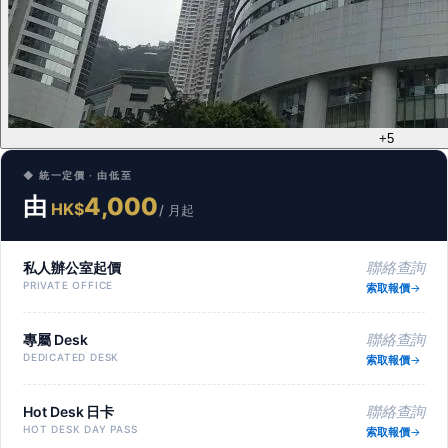
+5
◆ 統一定價 · 由低至
由
4,000
HK$
/ 月起
私人辦公室起價
聯絡查詢
PRIVATE OFFICE
索取報價
專屬 Desk
聯絡查詢
DEDICATED DESK
索取報價
Hot Desk 日卡
聯絡查詢
HOT DESK DAY PASS
索取報價