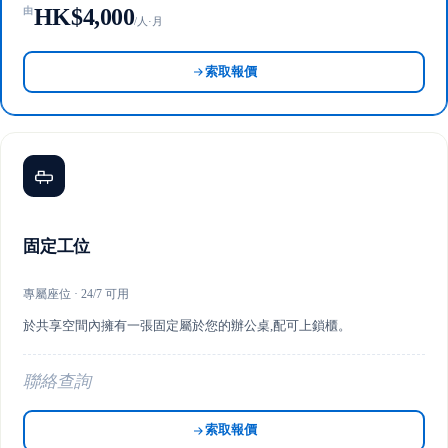
HK$4,000
由
/人·月
索取報價
固定工位
專屬座位 · 24/7 可用
於共享空間內擁有一張固定屬於您的辦公桌,配可上鎖櫃。
聯絡查詢
索取報價