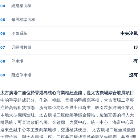
總建築面積
—
04
每層標準面積
—
05
冷氣系統
中央冷氣
06
升降機數目
19
07
停車場
有
08
附近停車場
沒有
09
太古廣場二座位於香港島核心商業樞紐金鐘，是太古廣場綜合發展項目
中的重要組成部分。作為一幢統一業權的甲級寫字樓，太古廣場二座專
注於高端租賃市場，所有單位均以全層出租為主，吸引眾多跨國企業及
本地大型機構進駐。太古廣場二座毗鄰港鐵金鐘站，透過完善的行人天
橋系統，可直達政府合署、金鐘廊、力寶中心、統一中心、海富中心及
遠東金融中心等主要商業地標，交通極其便捷。 太古廣場二座坐擁優越
地理位置，與太古廣場一座、三座共同構成完整的商業生態圈，共享4間