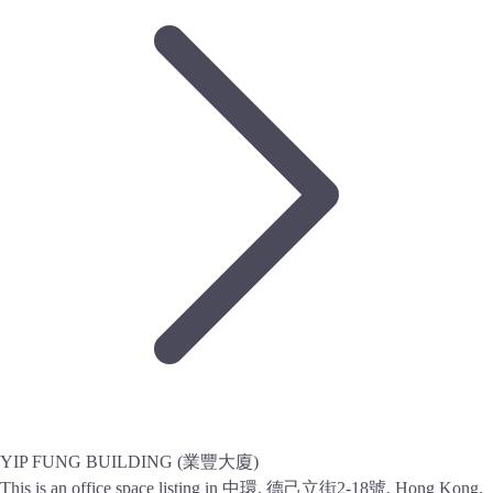
YIP FUNG BUILDING (業豐大廈)
This is an office space listing in 中環, 德己立街2-18號, Hong Kong.