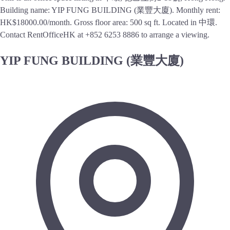
Building name: YIP FUNG BUILDING (業豐大廈). Monthly rent:
HK$18000.00/month. Gross floor area: 500 sq ft. Located in 中環.
Contact RentOfficeHK at +852 6253 8886 to arrange a viewing.
YIP FUNG BUILDING (業豐大廈)