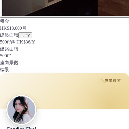
租金
HK$
18,000
月
建築面積
→ m²
500
ft²
@ HK$
36
/ft²
建築面積
500
ft²
座向景觀
樓景
專業顧問
™
Candice Choi