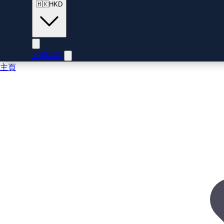
🇭🇰
HKD
立即諮詢
主頁