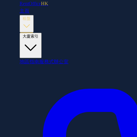
RentOffice
HK
主頁
租盤
大廈索引
地區指南
服務式辦公室