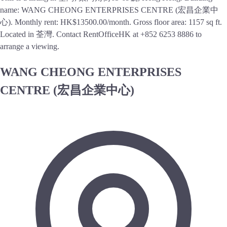
name: WANG CHEONG ENTERPRISES CENTRE (宏昌企業中
心). Monthly rent: HK$13500.00/month. Gross floor area: 1157 sq ft.
Located in 荃灣. Contact RentOfficeHK at +852 6253 8886 to
arrange a viewing.
WANG CHEONG ENTERPRISES
CENTRE (宏昌企業中心)