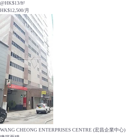
@HK$13/ft²
HK$
12,500
/月
WANG CHEONG ENTERPRISES CENTRE (宏昌企業中心)