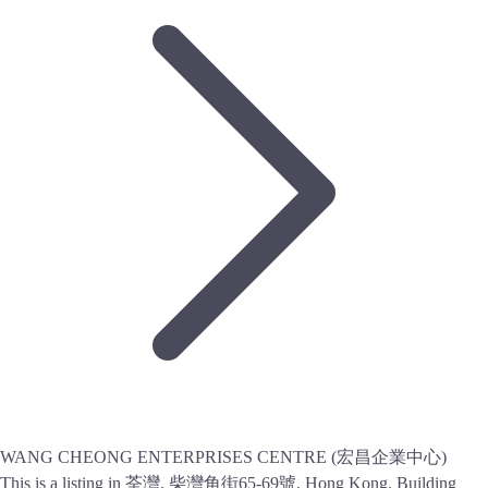
WANG CHEONG ENTERPRISES CENTRE (宏昌企業中心)
This is a listing in 荃灣, 柴灣角街65-69號, Hong Kong. Building