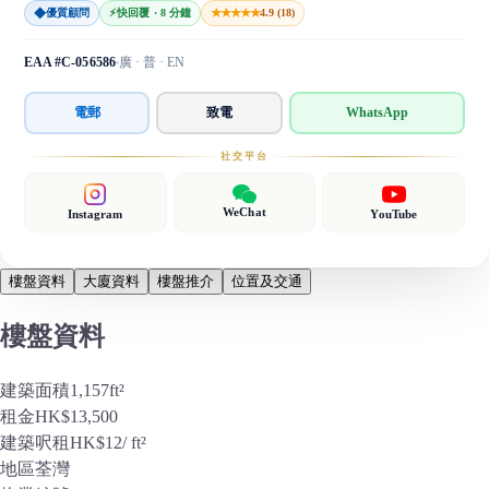
◆
★★★★★
優質顧問
⚡
快回覆 · 8 分鐘
4.9 (18)
EAA #C-056586
廣 · 普 · EN
電郵
致電
WhatsApp
社交平台
WeChat
Instagram
YouTube
樓盤資料
大廈資料
樓盤推介
位置及交通
樓盤資料
建築面積
1,157
ft²
租金
HK$13,500
建築呎租
HK$12
/ ft²
地區
荃灣