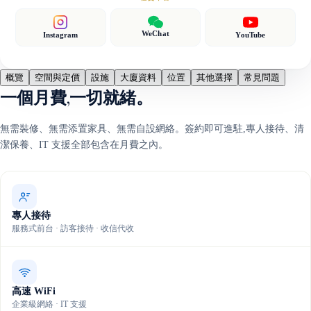
WeChat
Instagram
YouTube
概覽
空間與定價
設施
大廈資料
位置
其他選擇
常見問題
一個月費,一切就緒。
無需裝修、無需添置家具、無需自設網絡。簽約即可進駐,專人接待、清
潔保養、IT 支援全部包含在月費之內。
專人接待
服務式前台 · 訪客接待 · 收信代收
高速 WiFi
企業級網絡 · IT 支援