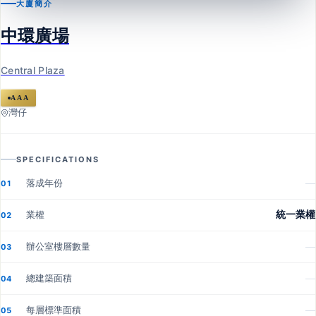
大廈簡介
灣仔
中環廣場
中環廣場
Central Plaza
Central Plaza
AAA
灣仔
SPECIFICATIONS
落成年份
—
01
業權
統一業權
02
辦公室樓層數量
—
03
總建築面積
—
04
每層標準面積
—
05