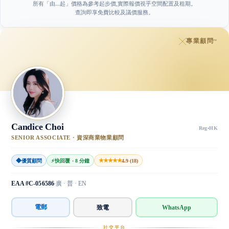
所有「由…起」價格為參考起步價,實際報價視乎空間配置及租期。
查詢即享免費比較及議價服務。
專業顧問
™
Candice Choi
Reg
·
HK
SENIOR ASSOCIATE · 資深商業物業顧問
◆
★★★★★
優質顧問
⚡
快回覆 · 8 分鐘
4.9 (18)
EAA #C-056586
廣 · 普 · EN
電郵
致電
WhatsApp
社交平台