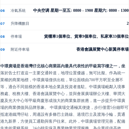
冷氣系統
中央空调 星期一至五: 0800 - 1900 星期六: 0800 - 1300
06
升降機數目
2
07
停車場
貨櫃車1個車位、貨車9個車位、私家車33個車位
08
附近停車場
香港會議展覽中心新翼停車場
09
中環廣場是香港灣仔北核心商業區內最具代表性的甲級寫字樓之一，坐
落於告士打道這一主要交通幹道，地理位置優越，無可比擬。作為統一
業權的商業地標，中環廣場僅供出租，單位面積由700平方呎至全層不
等，適合不同規模的香港本地企業及投資者進駐。中環廣場毗鄰入境事
務處、稅務大樓、香港會議展覽中心，並與會展廣場辦公大樓、華潤大
廈及光大中心等甲級商廈形成強大的商業集群效應，進一步提升中環廣
場的商業價值與品牌形象。 中環廣場交通極其便捷，步行僅需5分鐘即可
抵達港鐵灣仔站，周邊設有多條巴士路線、過境巴士及渡海小輪，貫通
港九新界，方便員工通勤與客戶往來。此外，中環廣場管理完善，配備
先進的電梯系統、24小時安保及專業物業管理服務，為企業提供高效、