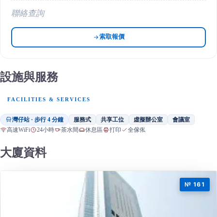
聯絡查詢
索取報價
設施與服務
FACILITIES & SERVICES
灣仔站 · 步行 4 分鐘
服務式
共享工位
虛擬辦公室
會議室
高速WiFi
24小時
茶水間
休息區
打印
全傢俬
大廈資料
№ 161